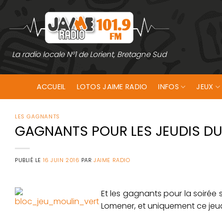
Passer
au
contenu
La radio locale N°1 de Lorient, Bretagne Sud
ACCUEIL
LOTOS JAIME RADIO
INFOS
JEUX
LES GAGNANTS
GAGNANTS POUR LES JEUDIS DU
PUBLIÉ LE
16 JUIN 2016
PAR
JAIME RADIO
Et les gagnants pour la soirée 
Lomener, et uniquement ce jeudi 