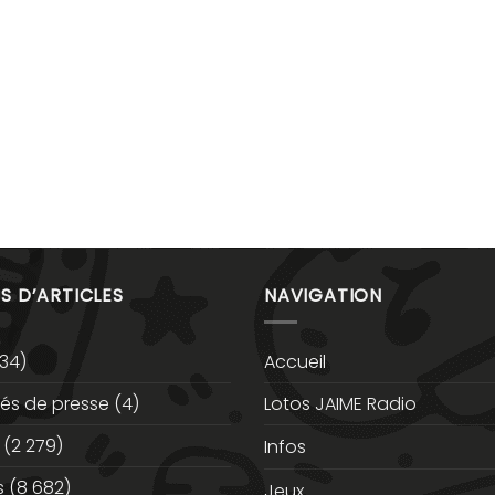
S D’ARTICLES
NAVIGATION
34)
Accueil
s de presse
(4)
Lotos JAIME Radio
(2 279)
Infos
s
(8 682)
Jeux