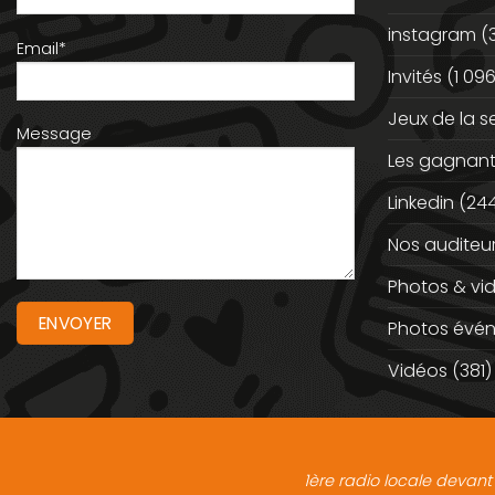
instagram
(
Email*
Invités
(1 096
Jeux de la 
Message
Les gagnan
Linkedin
(244
Nos auditeu
Photos & vi
Photos évé
Vidéos
(381)
1ère radio locale devant 