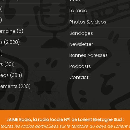
3)
La radio
)
Photos & vidéos
semaine
(5)
Sondages
ts
(2 828)
Newsletter
)
Bonnes Adresses
rs
(301)
Podcasts
déos
(384)
Contact
nements
(230)
JAIME Radio, la radio locale N°1 de Lorient Bretagne Sud :
toutes les radios domiciliées sur le territoire du pays de Lorien