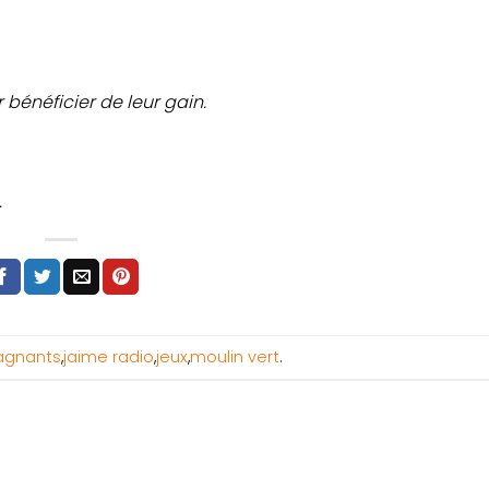
bénéficier de leur gain.
.
agnants
,
jaime radio
,
jeux
,
moulin vert
.