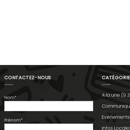
CONTACTEZ-NOUS
CATÉGORIE
A la une
(9 3
Nom*
Communiqué
Evénements
Prénom*
Infos Locale