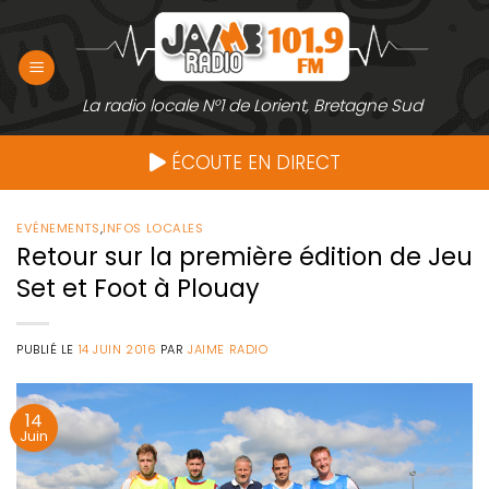
Passer
au
contenu
La radio locale N°1 de Lorient, Bretagne Sud
ÉCOUTE EN DIRECT
EVÉNEMENTS
,
INFOS LOCALES
Retour sur la première édition de Jeu
Set et Foot à Plouay
PUBLIÉ LE
14 JUIN 2016
PAR
JAIME RADIO
14
Juin