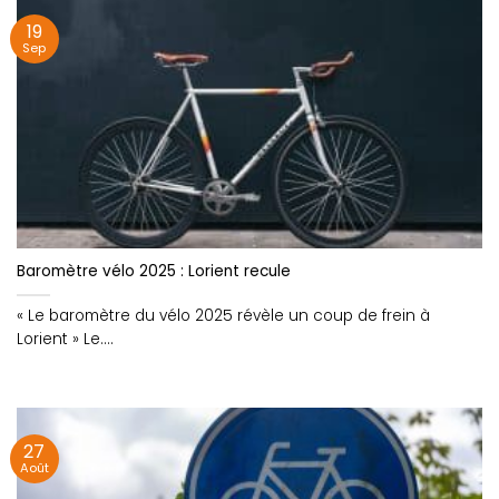
19
Sep
Baromètre vélo 2025 : Lorient recule
« Le baromètre du vélo 2025 révèle un coup de frein à
Lorient » Le....
27
Août