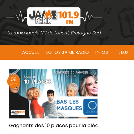
Passer
au
contenu
La radio locale N°1 de Lorient, Bretagne Sud
ACCUEIL
LOTOS JAIME RADIO
INFOS
JEUX
08
Jan
Gagnants des 10 places pour la pièce de théâtre “ 