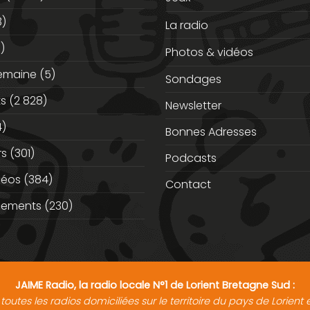
3)
La radio
)
Photos & vidéos
semaine
(5)
Sondages
ts
(2 828)
Newsletter
)
Bonnes Adresses
rs
(301)
Podcasts
déos
(384)
Contact
nements
(230)
JAIME Radio, la radio locale N°1 de Lorient Bretagne Sud :
toutes les radios domiciliées sur le territoire du pays de Lorien