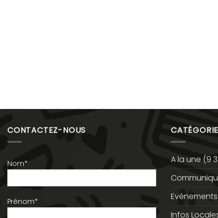
CONTACTEZ-NOUS
CATÉGORIE
A la une
(9 3
Nom*
Communiqué
Evénements
Prénom*
Infos Locale