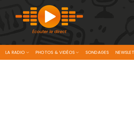
LA RADIO
PHOTOS & VIDÉOS
SONDAGES
NEWSLET
Bas les masques ! “ à l’Océanis de Ploemeur.