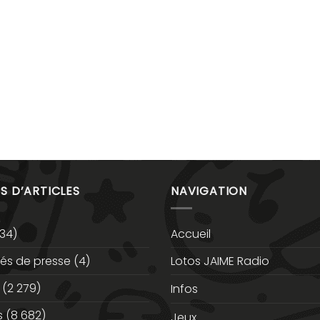
S D’ARTICLES
NAVIGATION
34)
Accueil
s de presse
(4)
Lotos JAIME Radio
(2 279)
Infos
s
(8 682)
Jeux