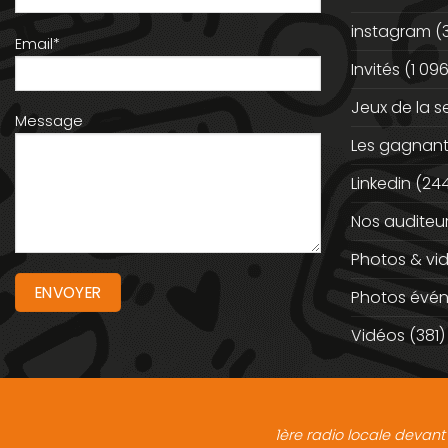
instagram
(
Email*
Invités
(1 096
Jeux de la 
Message
Les gagnan
Linkedin
(244
Nos auditeu
Photos & vi
Photos évé
Vidéos
(381)
1ère radio locale devant 