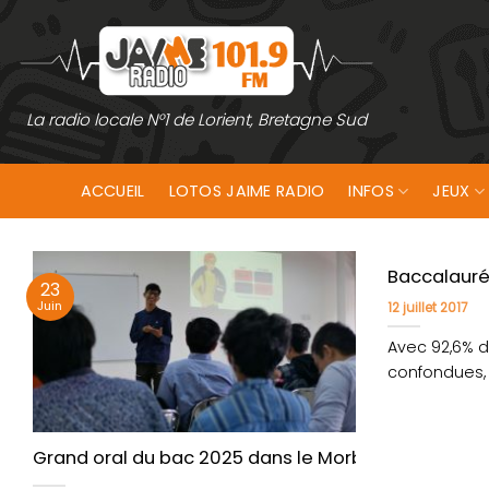
Passer
au
contenu
La radio locale N°1 de Lorient, Bretagne Sud
ACCUEIL
LOTOS JAIME RADIO
INFOS
JEUX
Baccalauréa
23
Juin
12 juillet 2017
Avec 92,6% d
confondues, 
de Rennes ont
Grand oral du bac 2025 dans le Morbihan : dates 