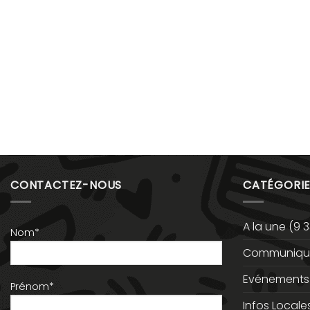
CONTACTEZ-NOUS
CATÉGORIE
A la une
(9 3
Nom*
Communiqué
Evénements
Prénom*
Infos Locale