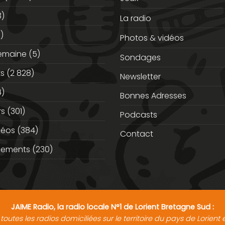
3)
La radio
)
Photos & vidéos
semaine
(5)
Sondages
ts
(2 828)
Newsletter
)
Bonnes Adresses
rs
(301)
Podcasts
déos
(384)
Contact
nements
(230)
JAIME Radio, la radio locale N°1 de Lorient Bretagne Sud :
toutes les radios domiciliées sur le territoire du pays de Lorien