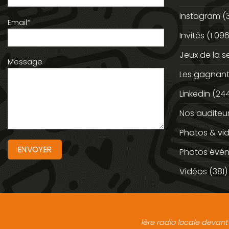
instagram
(
Email*
Invités
(1 096
Jeux de la 
Message
Les gagnan
Linkedin
(244
Nos auditeu
Photos & vi
Photos évé
Vidéos
(381)
1ère radio locale devant 