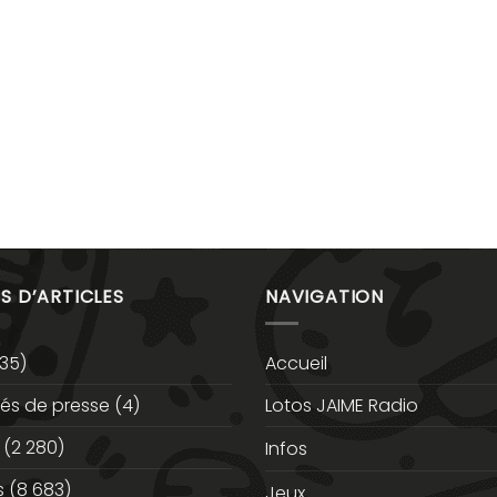
S D’ARTICLES
NAVIGATION
35)
Accueil
s de presse
(4)
Lotos JAIME Radio
(2 280)
Infos
s
(8 683)
Jeux