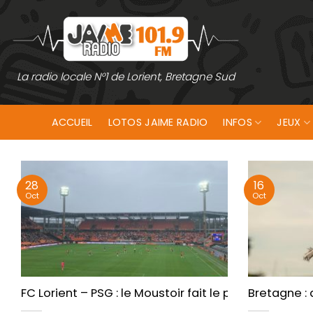
Passer
au
contenu
La radio locale N°1 de Lorient, Bretagne Sud
ACCUEIL
LOTOS JAIME RADIO
INFOS
JEUX
28
16
Oct
Oct
FC Lorient – PSG : le Moustoir fait le plein pour un 
Bretagne : 