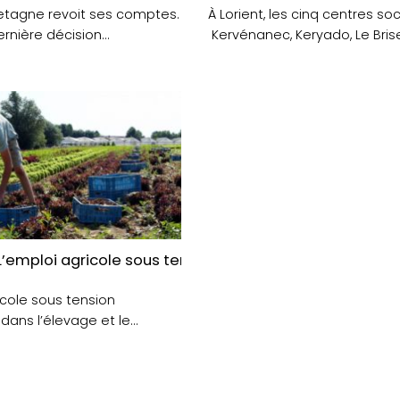
etagne revoit ses comptes.
À Lorient, les cinq centres so
ernière décision
Kervénanec, Keryado, Le Brise
au budget 2025,....
Château et Polygone –....
quelles solutions ?
 L’emploi agricole sous tension notamment dans l’éle
icole sous tension
ans l’élevage et le
ans le Morbihan il y....