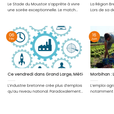
Le Stade du Moustoir s’apprête à vivre
La Région Br
une soirée exceptionnelle. Le match
Lors de sa d
opposant le FC....
modificative 
06
16
Fév
Juin
Ce vendredi dans Grand Large, Métiers en tension, 
Morbihan :
L’industrie bretonne crée plus d’emplois
L’emploi agr
qu’au niveau national. Paradoxalement,
notamment d
les entreprises peinent parfois à
maraichage. D
trouver....