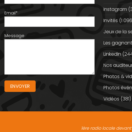
instagram
(
Email*
Invités
(1 096
Jeux de la 
Message
Les gagnan
Linkedin
(244
Nos auditeu
Photos & vi
Photos évé
Vidéos
(381)
1ère radio locale devant 