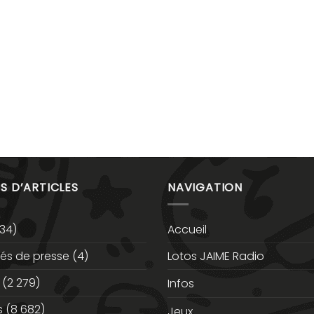
S D’ARTICLES
NAVIGATION
34)
Accueil
s de presse
(4)
Lotos JAIME Radio
(2 279)
Infos
s
(8 682)
Jeux