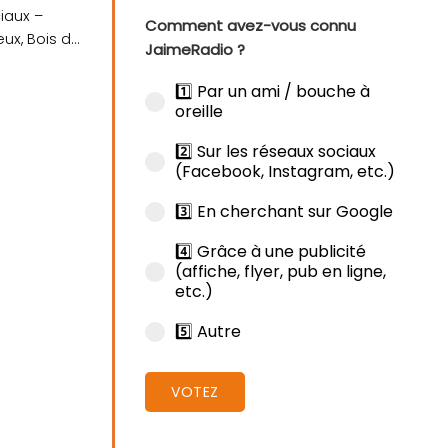
ciaux –
Comment avez-vous connu
ux, Bois du
JaimeRadio ?
1️⃣ Par un ami / bouche à
oreille
2️⃣ Sur les réseaux sociaux
(Facebook, Instagram, etc.)
3️⃣ En cherchant sur Google
4️⃣ Grâce à une publicité
(affiche, flyer, pub en ligne,
etc.)
vage et le maraîchage
5️⃣ Autre
VOTEZ