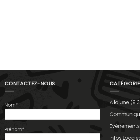
CONTACTEZ-NOUS
CATÉGORIE
A la une
(9 3
Nom*
Communiqué
Evénements
Prénom*
Infos Locale