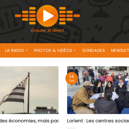
LA RADIO
PHOTOS & VIDÉOS
SONDAGES
NEWSLET
14
Oct
choc attendu
des économies, mais pas sur la culture ni le sport
Lorient : Les centres soci