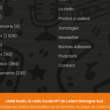
3)
La radio
)
Photos & vidéos
semaine
(5)
Sondages
ts
(2 828)
Newsletter
)
Bonnes Adresses
rs
(301)
Podcasts
déos
(384)
Contact
nements
(230)
JAIME Radio, la radio locale N°1 de Lorient Bretagne Sud :
toutes les radios domiciliées sur le territoire du pays de Lorien