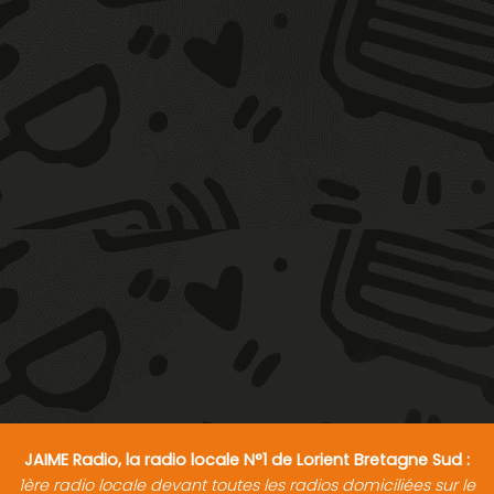
JAIME Radio, la radio locale N°1 de Lorient Bretagne Sud :
1ère radio locale devant toutes les radios domiciliées sur le