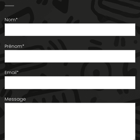
Nom*
Prénom*
Email*
Message