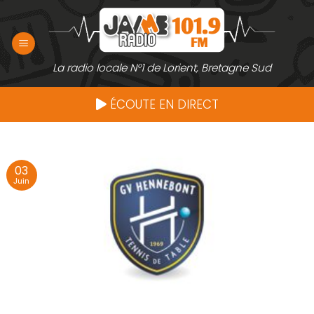
Passer
au
contenu
La radio locale N°1 de Lorient, Bretagne Sud
ÉCOUTE EN DIRECT
03
Juin