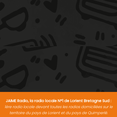
JAIME Radio, la radio locale N°1 de Lorient Bretagne Sud :
1ère radio locale devant toutes les radios domiciliées sur le
territoire du pays de Lorient et du pays de Quimperlé.