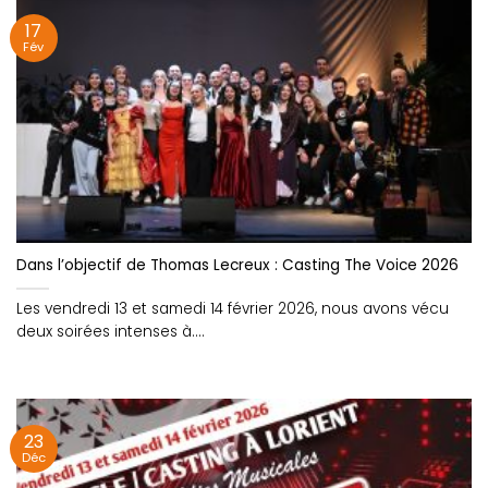
17
Fév
Dans l’objectif de Thomas Lecreux : Casting The Voice 2026
Les vendredi 13 et samedi 14 février 2026, nous avons vécu
deux soirées intenses à....
23
Déc