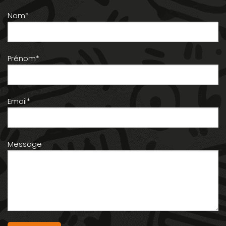
Nom*
Prénom*
Email*
Message