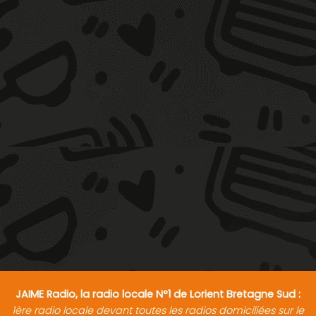
JAIME Radio, la radio locale N°1 de Lorient Bretagne Sud :
1ère radio locale devant toutes les radios domiciliées sur le