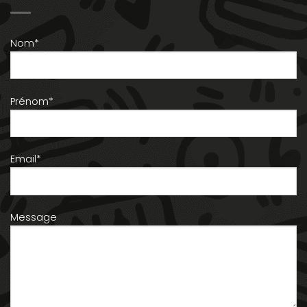
Nom*
Prénom*
Email*
Message