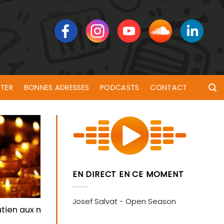
TER
BONNES ADRESSES
PODCASTS
CONTACT
EN DIRECT EN CE MOMENT
ien aux morts des rues, jeudi soir à Hennebont