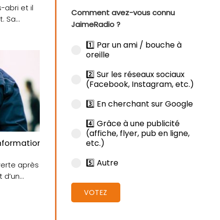
s-abri et il
Comment avez-vous connu
t. Sa
JaimeRadio ?
1️⃣ Par un ami / bouche à
oreille
2️⃣ Sur les réseaux sociaux
(Facebook, Instagram, etc.)
3️⃣ En cherchant sur Google
4️⃣ Grâce à une publicité
(affiche, flyer, pub en ligne,
etc.)
 information judiciaire après l’agression d’un homme p
5️⃣ Autre
verte après
t d’un
VOTEZ