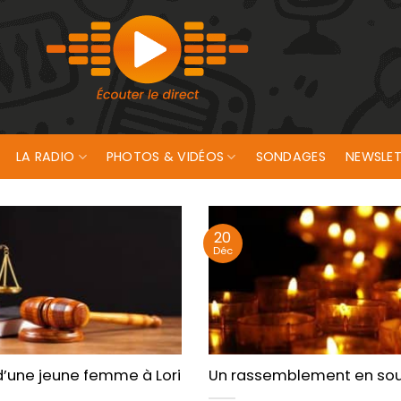
LA RADIO
PHOTOS & VIDÉOS
SONDAGES
NEWSLET
20
Déc
a précarité
’une jeune femme à Lorient : quelle sanction ?
Un rassemblement en sout