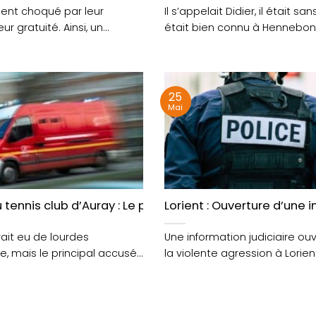
aient choqué par leur
Il s’appelait Didier, il était san
eur gratuité. Ainsi, un
était bien connu à Hennebon
’une....
mort,....
25
Mai
n
 tennis club d’Auray : Le prévenu a été relaxé
Lorient : Ouverture d’une
vait eu de lourdes
Une information judiciaire ou
, mais le principal accusé
la violente agression à Lorien
C’est dans la....
homme par deux jeunes....