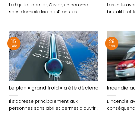
Le 9 juillet dernier, Olivier, un homme
Les faits av
sans domicile fixe de 41 ans, est
brutalité et l
décédé....
homme âgé d
15
29
Déc
Sep
Le plan « grand froid » a été déclenché en Morbiha
Incendie au
Il s’adresse principalement aux
L’incendie a
personnes sans abri et permet d’ouvrir
conséquence
de manière temporaire des places....
a été relaxé. 