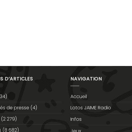
S D’ARTICLES
NAVIGATION
34)
Accueil
s de presse
(4)
Lotos JAIME Radio
(2 279)
Infos
s
(8 682)
Jeux