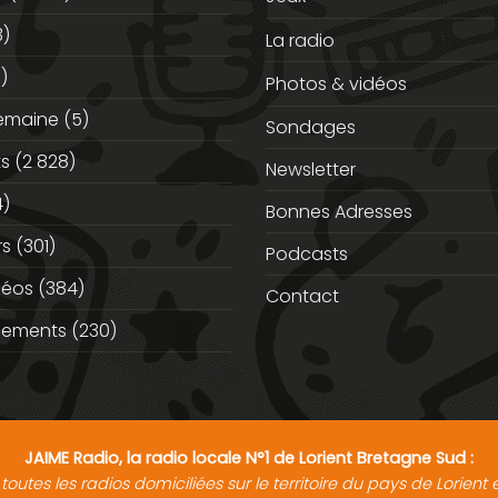
3)
La radio
)
Photos & vidéos
semaine
(5)
Sondages
ts
(2 828)
Newsletter
)
Bonnes Adresses
rs
(301)
Podcasts
déos
(384)
Contact
nements
(230)
JAIME Radio, la radio locale N°1 de Lorient Bretagne Sud :
toutes les radios domiciliées sur le territoire du pays de Lorien