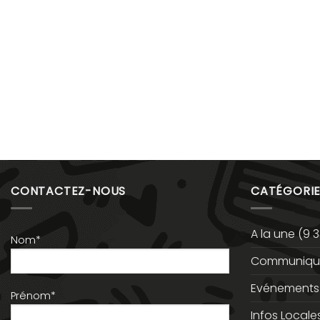
CONTACTEZ-NOUS
CATÉGORIE
A la une
(9 3
Nom*
Communiqué
Evénements
Prénom*
Infos Locale