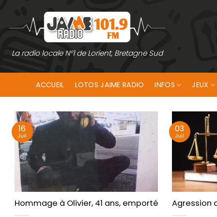
Passer
au
contenu
La radio locale N°1 de Lorient, Bretagne Sud
ACCUEIL
LOTOS JAIME RADIO
INFOS
JEUX
16
03
Juil
Juil
Hommage à Olivier, 41 ans, emporté par la rue et l
Agression d