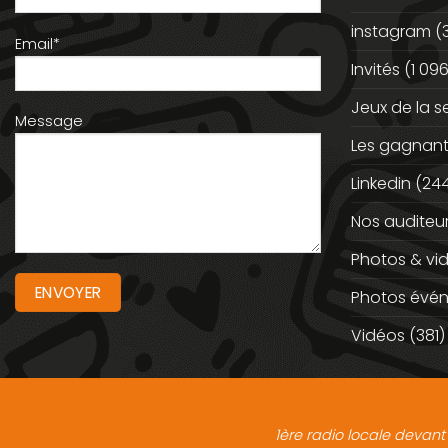
instagram
(
Email*
Invités
(1 096
Jeux de la 
Message
Les gagnan
Linkedin
(244
Nos auditeu
Photos & vi
Photos évé
Vidéos
(381)
1ère radio locale devant 