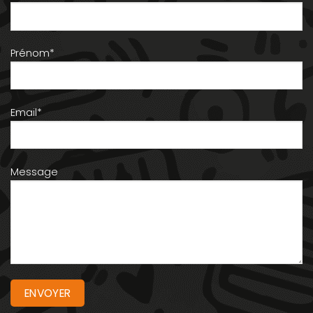
Prénom*
Email*
Message