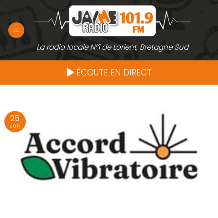
Passer
au
contenu
La radio locale N°1 de Lorient, Bretagne Sud
ÉCOUTE EN DIRECT
25
Jan