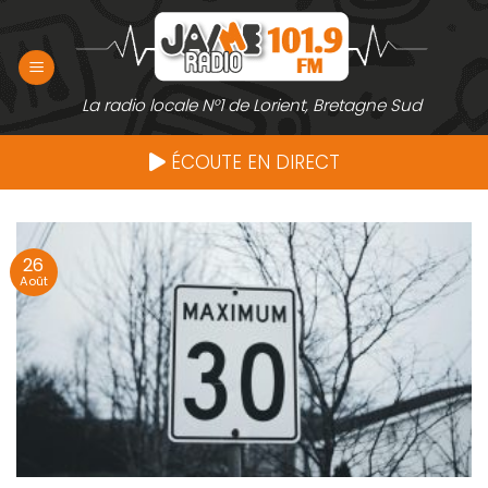
Passer
au
contenu
La radio locale N°1 de Lorient, Bretagne Sud
ÉCOUTE EN DIRECT
26
Août