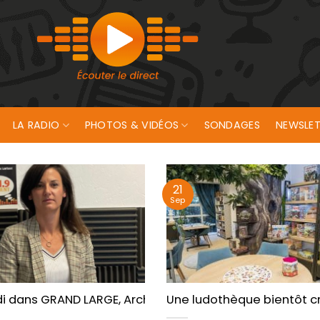
LA RADIO
PHOTOS & VIDÉOS
SONDAGES
NEWSLET
21
Sep
et Quiberon pour les forums de l’emploi saisonnier
i dans GRAND LARGE, Architecte d’intérieur, un métier
Une ludothèque bientôt c