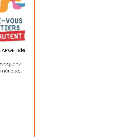
cteurs qui recrutent le plus
ARGE : Bien préparer son projet de formation avec le 
 évoquons
numérique,