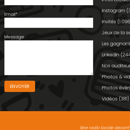
instagram
(
Email*
Invités
(1 096
Jeux de la 
Message
Les gagnan
Linkedin
(244
Nos auditeu
Photos & vi
Photos évé
Vidéos
(381)
1ère radio locale devant 