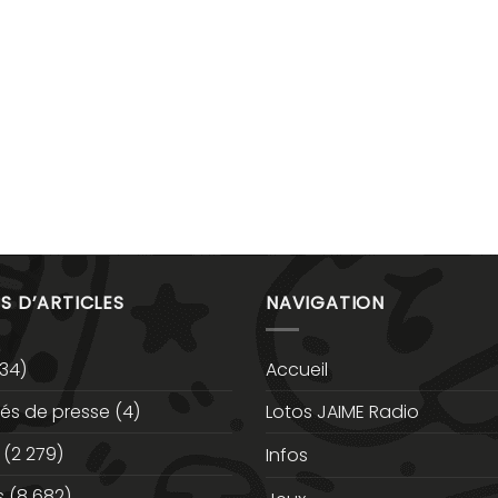
S D’ARTICLES
NAVIGATION
34)
Accueil
s de presse
(4)
Lotos JAIME Radio
(2 279)
Infos
s
(8 682)