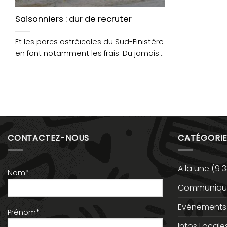
Saisonniers : dur de recruter
Et les parcs ostréicoles du Sud-Finistère
en font notamment les frais. Du jamais
vu, selon....
CONTACTEZ-NOUS
CATÉGORIE
A la une
(9 3
Nom*
Communiqué
Evénements
Prénom*
Infos Locale