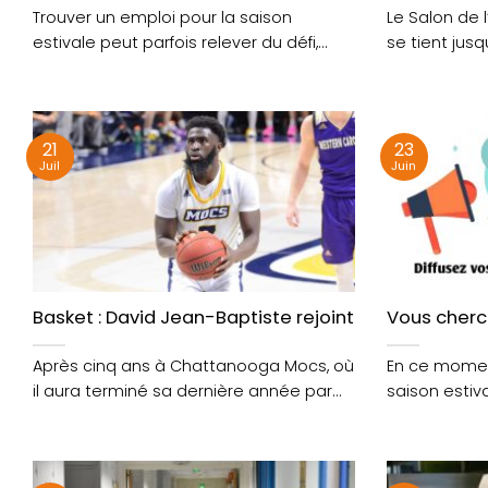
Trouver un emploi pour la saison
Le Salon de 
estivale peut parfois relever du défi,
se tient jusq
tant pour les....
expositions...
21
23
Juil
Juin
Basket : David Jean-Baptiste rejoint le CEP Lorient
Vous cherch
Après cinq ans à Chattanooga Mocs, où
En ce momen
il aura terminé sa dernière année par
saison estiva
des....
entreprises...