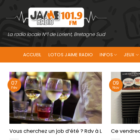
Passer
au
contenu
La radio locale N°1 de Lorient, Bretagne Sud
ACCUEIL
LOTOS JAIME RADIO
INFOS
JEUX
07
09
Fév
Nov
Vous cherchez un job d’été ? Rdv à Locoal-Mendon 
Ce vendred