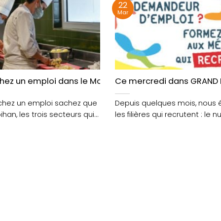
22
Mar
es hôpitaux à l’approche de l’été
ez un emploi dans le Morbihan ? Découvrez les trois se
Ce mercredi dans GRAND L
rchez un emploi sachez que
Depuis quelques mois, nous
han, les trois secteurs qui
les filières qui recrutent : le 
par exemple, ou....