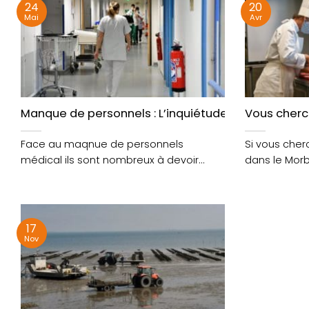
24
20
Mai
Avr
Manque de personnels : L’inquiétude grandit dans l
Vous cherch
Face au maqnue de personnels
Si vous che
médical ils sont nombreux à devoir
dans le Morbi
revoir l’organisation de leurs....
recrutent....
17
Nov