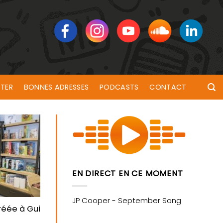
TER
BONNES ADRESSES
PODCASTS
CONTACT
EN DIRECT EN CE MOMENT
 encore mal compris
réée à Guidel