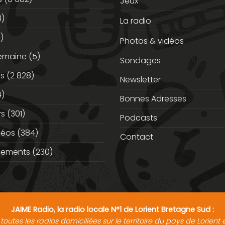
Jeux
3)
La radio
)
Photos & vidéos
semaine
(5)
Sondages
ts
(2 828)
Newsletter
)
Bonnes Adresses
rs
(301)
Podcasts
déos
(384)
Contact
nements
(230)
JAIME Radio, la radio locale N°1 de Lorient Bretagne Sud :
toutes les radios domiciliées sur le territoire du pays de Lorien