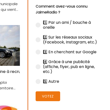
municipale
Comment avez-vous connu
qui vient
JaimeRadio ?
1️⃣ Par un ami / bouche à
oreille
2️⃣ Sur les réseaux sociaux
(Facebook, Instagram, etc.)
3️⃣ En cherchant sur Google
4️⃣ Grâce à une publicité
(affiche, flyer, pub en ligne,
etc.)
ne à recruter
5️⃣ Autre
ploi
rritoire
le
VOTEZ