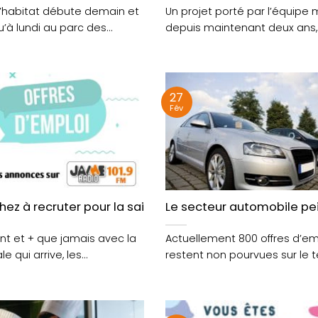
l’habitat débute demain et
Un projet porté par l’équipe 
u’à lundi au parc des
depuis maintenant deux ans, 
.
répondre à une....
27
Fév
ez à recruter pour la saison estivale ?
Le secteur automobile pei
t et + que jamais avec la
Actuellement 800 offres d’em
le qui arrive, les
restent non pourvues sur le te
.
breton, principalement dans 
domaine....