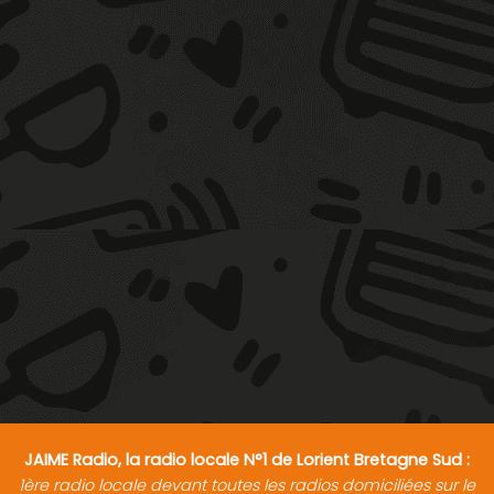
JAIME Radio, la radio locale N°1 de Lorient Bretagne Sud :
1ère radio locale devant toutes les radios domiciliées sur le