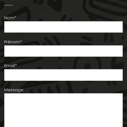
Nom*
Prénom*
Email*
Message