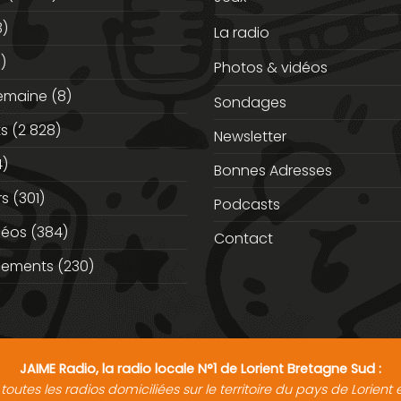
3)
La radio
)
Photos & vidéos
semaine
(8)
Sondages
ts
(2 828)
Newsletter
)
Bonnes Adresses
rs
(301)
Podcasts
déos
(384)
Contact
nements
(230)
JAIME Radio, la radio locale N°1 de Lorient Bretagne Sud :
toutes les radios domiciliées sur le territoire du pays de Lorien