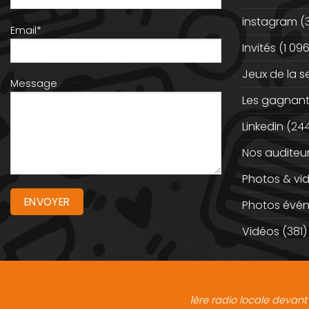
instagram
(
Email*
Invités
(1 096
Jeux de la 
Message
Les gagnan
Linkedin
(244
Nos auditeu
Photos & vi
Photos évé
Vidéos
(381)
1ère radio locale devant 