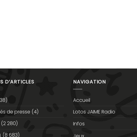
S D’ARTICLES
NAVIGATION
38)
Accueil
s de presse
(4)
Lotos JAIME Radio
(2 280)
Infos
s
(8 683)
Jeux