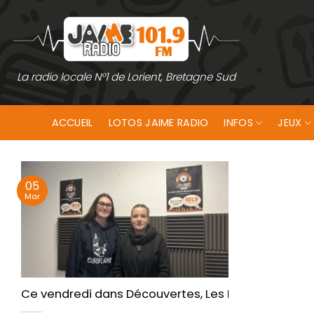
Passer
au
contenu
La radio locale N°1 de Lorient, Bretagne Sud
ACCUEIL
LOTOS JAIME RADIO
INFOS
JEUX
05
Mar
Ce vendredi dans Découvertes, Les Riderzh en route