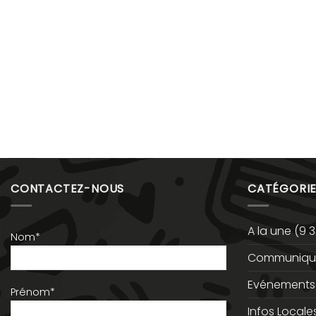
CONTACTEZ-NOUS
CATÉGORIE
A la une
(9 3
Nom*
Communiqué
Evénements
Prénom*
Infos Locale