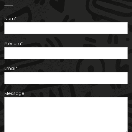
Nom*
Prénom*
Email*
Message