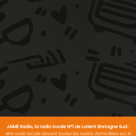
JAIME Radio, la radio locale N°1 de Lorient Bretagne Sud :
1ère radio locale devant toutes les radios domiciliées sur le