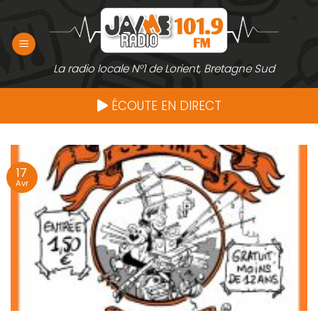
Passer
au
contenu
La radio locale N°1 de Lorient, Bretagne Sud
ÉCOUTE EN DIRECT
17
Avr