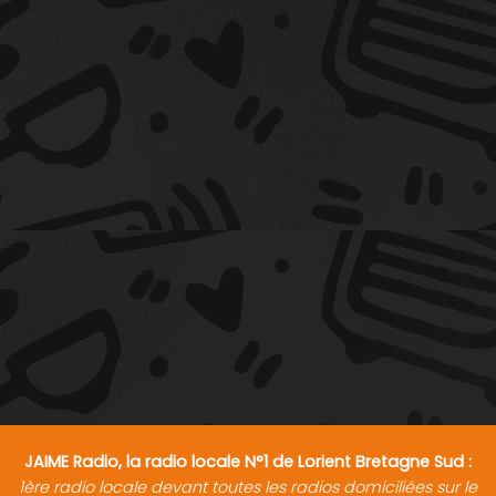
JAIME Radio, la radio locale N°1 de Lorient Bretagne Sud :
1ère radio locale devant toutes les radios domiciliées sur le