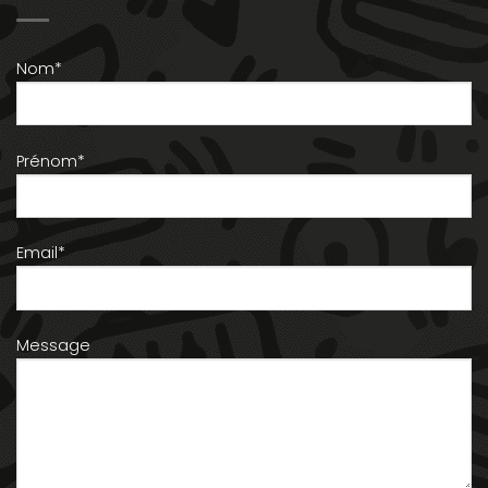
Nom*
Prénom*
Email*
Message