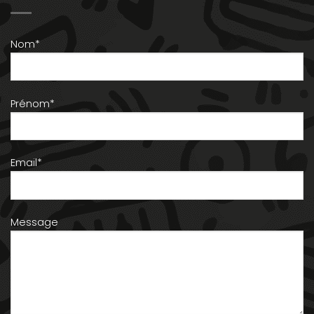
Nom*
Prénom*
Email*
Message