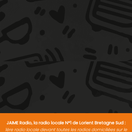
JAIME Radio, la radio locale N°1 de Lorient Bretagne Sud :
1ère radio locale devant toutes les radios domiciliées sur le