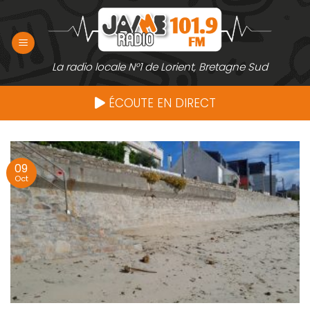
Passer
au
contenu
La radio locale N°1 de Lorient, Bretagne Sud
ÉCOUTE EN DIRECT
09
Oct