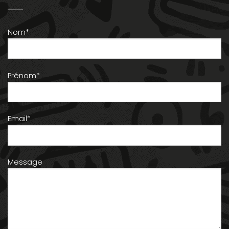
Nom*
Prénom*
Email*
Message