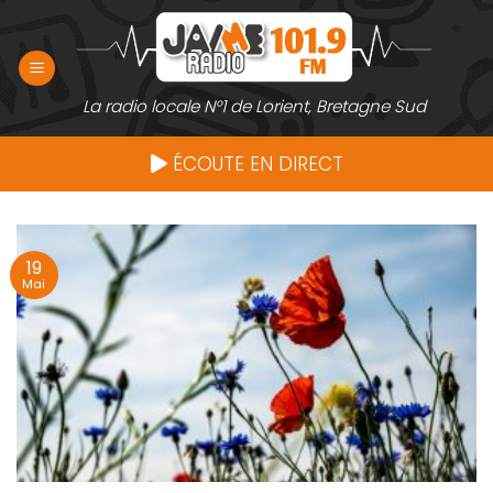
Passer
au
contenu
La radio locale N°1 de Lorient, Bretagne Sud
ÉCOUTE EN DIRECT
19
Mai