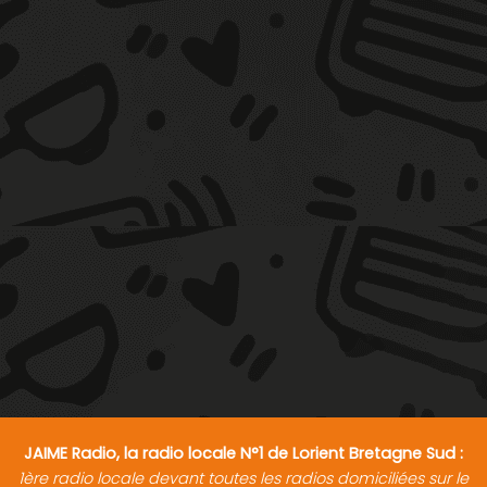
JAIME Radio, la radio locale N°1 de Lorient Bretagne Sud :
1ère radio locale devant toutes les radios domiciliées sur le