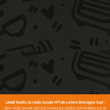
JAIME Radio, la radio locale N°1 de Lorient Bretagne Sud :
1ère radio locale devant toutes les radios domiciliées sur le