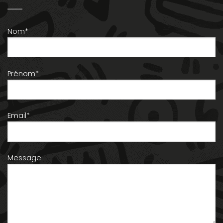
Nom*
Prénom*
Email*
Message