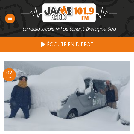
Passer
au
contenu
La radio locale N°1 de Lorient, Bretagne Sud
ÉCOUTE EN DIRECT
02
Jan