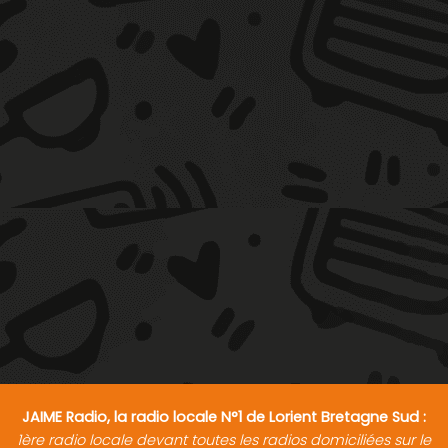
JAIME Radio, la radio locale N°1 de Lorient Bretagne Sud :
1ère radio locale devant toutes les radios domiciliées sur le