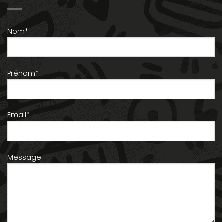
Nom*
Prénom*
Email*
Message