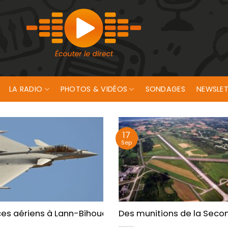
LA RADIO
PHOTOS & VIDÉOS
SONDAGES
NEWSLET
17
Sep
rd tué en octobre dernier près de Lann Bihoué, a eu 
es aériens à Lann-Bihoué prévus pour janvier
Des munitions de la Seco