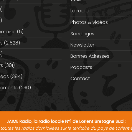
3)
La radio
)
Photos & vidéos
semaine
(5)
Sondages
ts
(2 828)
Newsletter
)
Bonnes Adresses
rs
(301)
Podcasts
déos
(384)
Contact
nements
(230)
JAIME Radio, la radio locale N°1 de Lorient Bretagne Sud :
toutes les radios domiciliées sur le territoire du pays de Lorien