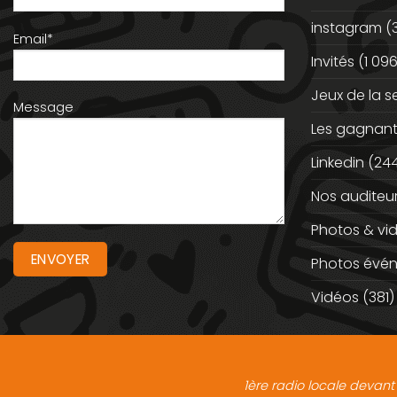
instagram
(
Email*
Invités
(1 096
Jeux de la 
Message
Les gagnan
Linkedin
(244
Nos auditeu
Photos & vi
Photos évé
Vidéos
(381)
1ère radio locale devant 