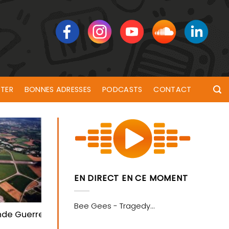
TER
BONNES ADRESSES
PODCASTS
CONTACT
EN DIRECT EN CE MOMENT
lieu ce dimanche
nde Guerre mondiale détruites ce vendredi 17 septemb