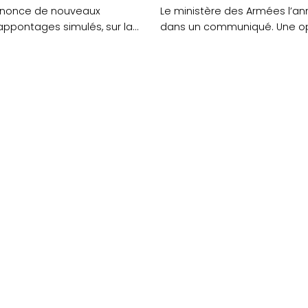
nnonce de nouveaux
Le ministère des Armées l’a
appontages simulés, sur la
dans un communiqué. Une o
ase de....
de destruction de munitions se