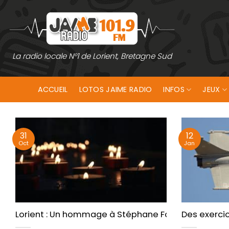
Passer
au
contenu
La radio locale N°1 de Lorient, Bretagne Sud
ACCUEIL
LOTOS JAIME RADIO
INFOS
JEUX
31
12
Oct
Jan
Lorient : Un hommage à Stéphane Fontaine, le mota
Des exercic