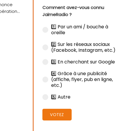
nnonce
Comment avez-vous connu
pération
JaimeRadio ?
ra....
1️⃣ Par un ami / bouche à
oreille
2️⃣ Sur les réseaux sociaux
(Facebook, Instagram, etc.)
3️⃣ En cherchant sur Google
4️⃣ Grâce à une publicité
(affiche, flyer, pub en ligne,
etc.)
5️⃣ Autre
VOTEZ