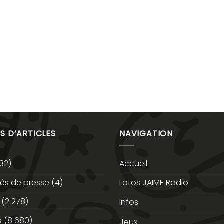
S D’ARTICLES
NAVIGATION
32)
Accueil
s de presse
(4)
Lotos JAIME Radio
(2 278)
Infos
s
(8 680)
Jeux