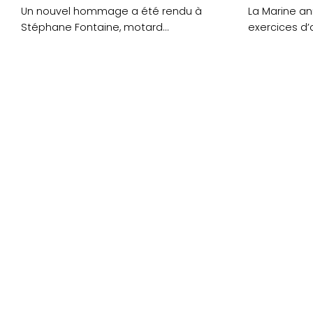
Un nouvel hommage a été rendu à
La Marine a
Stéphane Fontaine, motard
exercices d’
mortellement percuté à côté de....
piste de la b