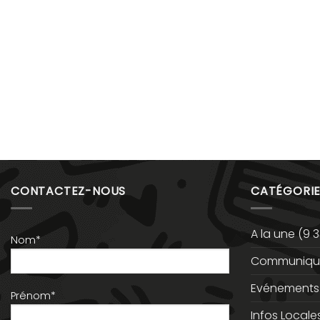
CONTACTEZ-NOUS
CATÉGORIE
A la une
(9 3
Nom*
Communiqué
Evénements
Prénom*
Infos Locale