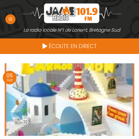
Passer
au
contenu
La radio locale N°1 de Lorient, Bretagne Sud
ÉCOUTE EN DIRECT
05
Oct