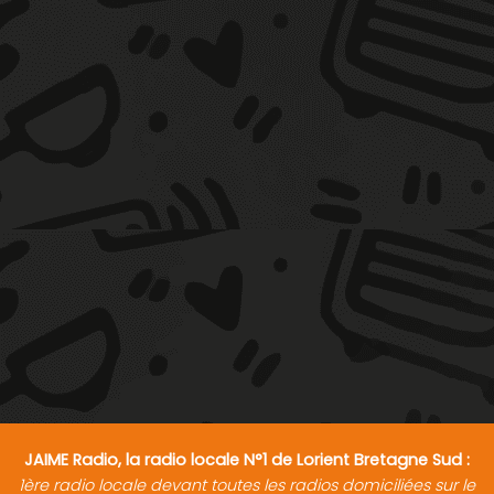
JAIME Radio, la radio locale N°1 de Lorient Bretagne Sud :
1ère radio locale devant toutes les radios domiciliées sur le