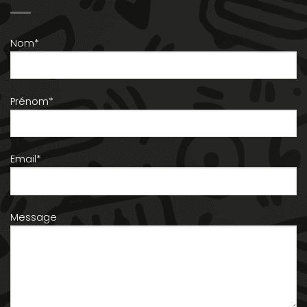
Nom*
Prénom*
Email*
Message