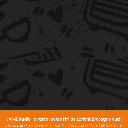
JAIME Radio, la radio locale N°1 de Lorient Bretagne Sud :
1ère radio locale devant toutes les radios domiciliées sur le