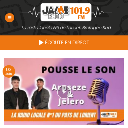
Passer
au
contenu
La radio locale N°1 de Lorient, Bretagne Sud
ÉCOUTE EN DIRECT
03
Juin