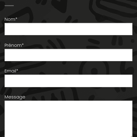
Nom*
Prénom*
Email*
Message