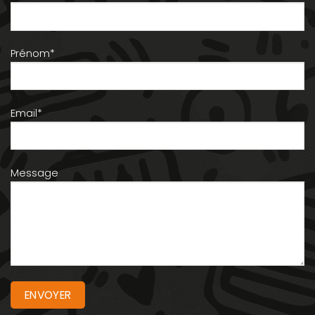
Prénom*
Email*
Message