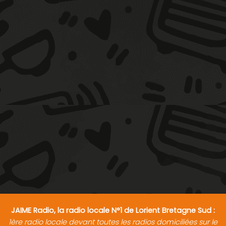
JAIME Radio, la radio locale N°1 de Lorient Bretagne Sud :
1ère radio locale devant toutes les radios domiciliées sur le