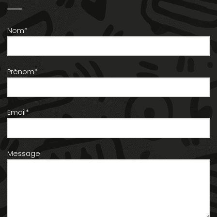
Nom*
Prénom*
Email*
Message