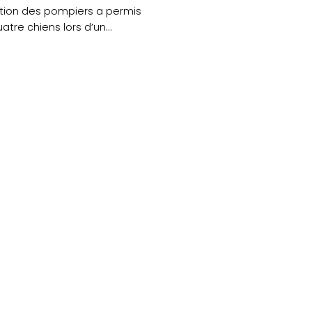
ntion des pompiers a permis
atre chiens lors d’un
enu hier....