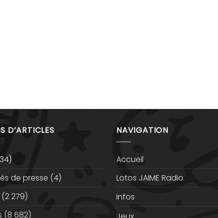
S D’ARTICLES
NAVIGATION
34)
Accueil
s de presse
(4)
Lotos JAIME Radio
(2 279)
Infos
s
(8 682)
Jeux