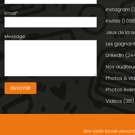
instagram
(
Email*
Invités
(1 096
Jeux de la 
Message
Les gagnan
Linkedin
(244
Nos auditeu
Photos & vi
Photos évé
Vidéos
(381)
1ère radio locale devant 