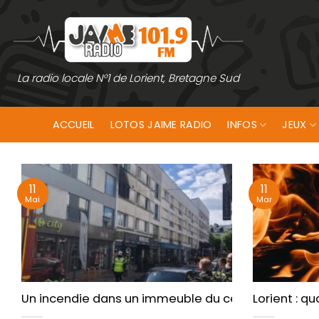
Passer
au
contenu
La radio locale N°1 de Lorient, Bretagne Sud
ACCUEIL
LOTOS JAIME RADIO
INFOS
JEUX
11
11
Mai
Mar
Un incendie dans un immeuble du centre-ville de L
Lorient : 