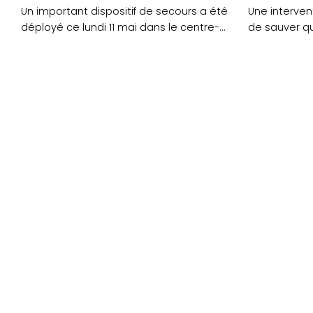
Un important dispositif de secours a été
Une interve
déployé ce lundi 11 mai dans le centre-
de sauver qu
ville....
incendie surv