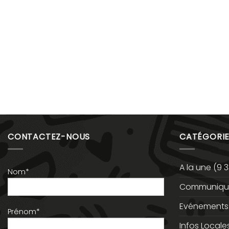
CONTACTEZ-NOUS
CATÉGORIE
A la une
(9 3
Nom*
Communiqué
Evénements
Prénom*
Infos Locale