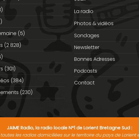
3)
La radio
)
Photos & vidéos
semaine
(5)
Sondages
ts
(2 828)
Newsletter
)
Bonnes Adresses
rs
(301)
Podcasts
déos
(384)
Contact
nements
(230)
JAIME Radio, la radio locale N°1 de Lorient Bretagne Sud :
toutes les radios domiciliées sur le territoire du pays de Lorien