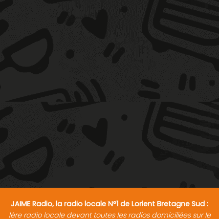
JAIME Radio, la radio locale N°1 de Lorient Bretagne Sud :
1ère radio locale devant toutes les radios domiciliées sur le