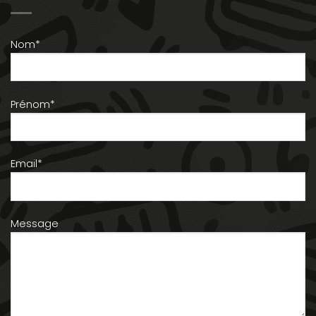
Nom*
Prénom*
Email*
Message