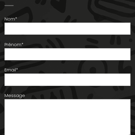
Nom*
Prénom*
Email*
Message