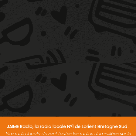
JAIME Radio, la radio locale N°1 de Lorient Bretagne Sud :
1ère radio locale devant toutes les radios domiciliées sur le