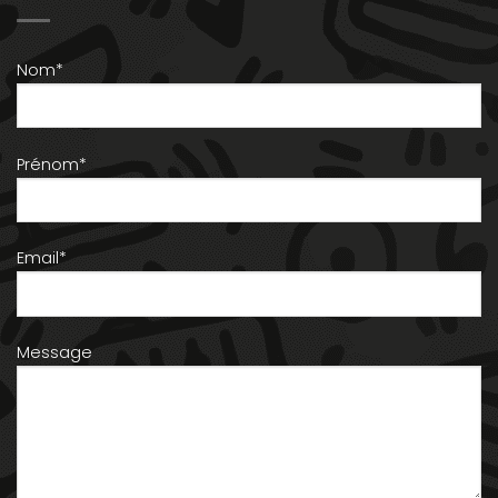
Nom*
Prénom*
Email*
Message