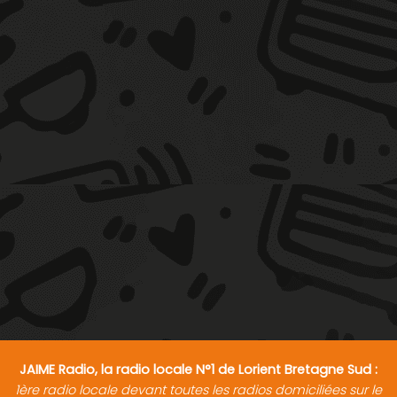
JAIME Radio, la radio locale N°1 de Lorient Bretagne Sud :
1ère radio locale devant toutes les radios domiciliées sur le