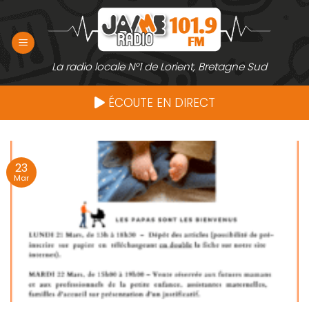
Passer
au
contenu
La radio locale N°1 de Lorient, Bretagne Sud
ÉCOUTE EN DIRECT
23
Mar