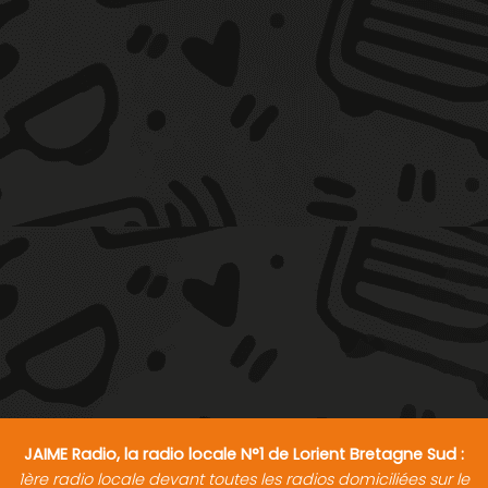
JAIME Radio, la radio locale N°1 de Lorient Bretagne Sud :
1ère radio locale devant toutes les radios domiciliées sur le