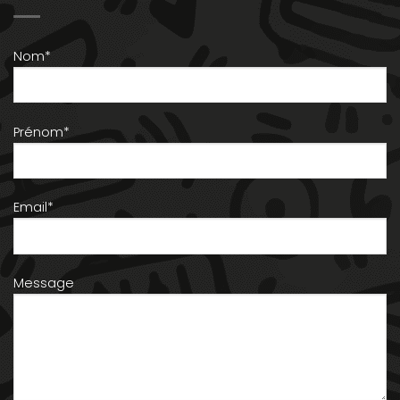
Nom*
Prénom*
Email*
Message