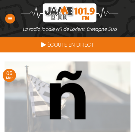
Passer
au
contenu
La radio locale N°1 de Lorient, Bretagne Sud
ÉCOUTE EN DIRECT
05
Mar