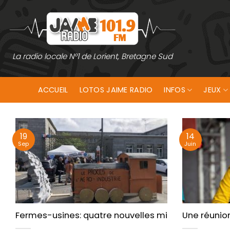
Passer
au
contenu
La radio locale N°1 de Lorient, Bretagne Sud
ACCUEIL
LOTOS JAIME RADIO
INFOS
JEUX
19
14
Sep
Juin
Fermes-usines: quatre nouvelles mises en examen
Une réunio