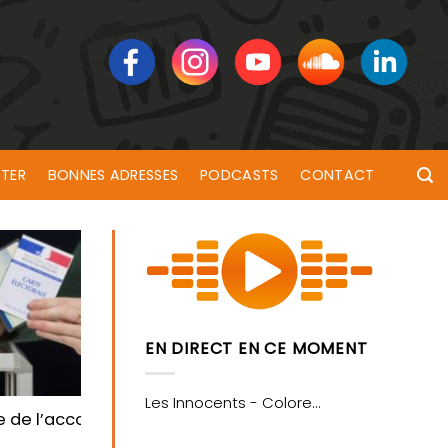
TER
BONNES ADRESSES
PODCASTS
CONTACT
EN DIRECT EN CE MOMENT
rême droite » avec Clémentine Autain
re de l’accord entre l’Union Populaire et Europe Ecolo