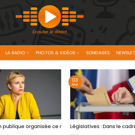
LA RADIO
PHOTOS & VIDÉOS
SONDAGES
NEWSLET
03
Mai
 à Lorient
n publique organisée ce mercredi pour « contrer l’ext
Législatives : Dans le cad