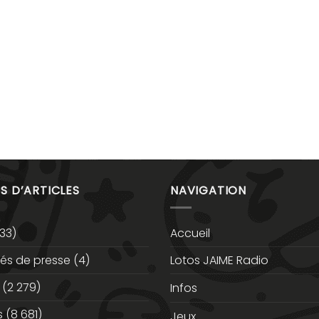
S D’ARTICLES
NAVIGATION
33)
Accueil
s de presse
(4)
Lotos JAIME Radio
(2 279)
Infos
s
(8 681)
Jeux