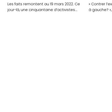
Les faits remontent au 19 mars 2022. Ce
« Contrer l’e
jour-là, une cinquantaine d’activistes
à gauche? »,
avaient bloqué la....
réunion publ