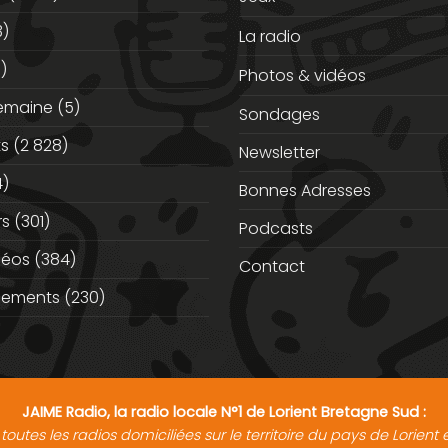
3)
La radio
)
Photos & vidéos
semaine
(5)
Sondages
ts
(2 828)
Newsletter
)
Bonnes Adresses
rs
(301)
Podcasts
déos
(384)
Contact
nements
(230)
JAIME Radio, la radio locale N°1 de Lorient Bretagne Sud :
toutes les radios domiciliées sur le territoire du pays de Lorien