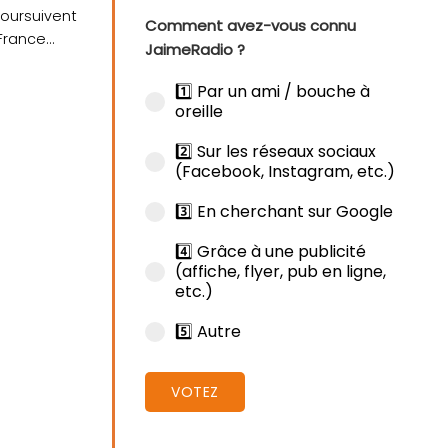
poursuivent
Comment avez-vous connu
 France
JaimeRadio ?
1️⃣ Par un ami / bouche à
oreille
2️⃣ Sur les réseaux sociaux
(Facebook, Instagram, etc.)
3️⃣ En cherchant sur Google
4️⃣ Grâce à une publicité
(affiche, flyer, pub en ligne,
etc.)
5️⃣ Autre
VOTEZ