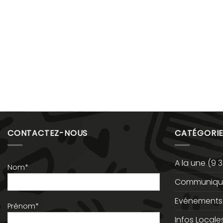
CONTACTEZ-NOUS
CATÉGORIE
A la une
(9 3
Nom*
Communiqué
Evénements
Prénom*
Infos Locale