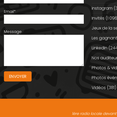
instagram
(
Email*
Invités
(1 096
Jeux de la 
Message
Les gagnan
Linkedin
(244
Nos auditeu
Photos & vi
Photos évé
Vidéos
(381)
1ère radio locale devant 