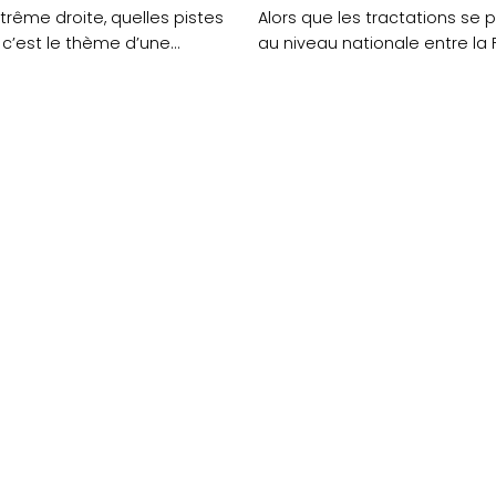
xtrême droite, quelles pistes
Alors que les tractations se 
 c’est le thème d’une
au niveau nationale entre la
ique organisée ce....
Insoumise et les....