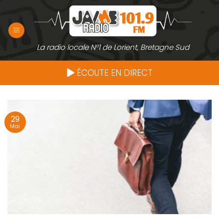
Passer
au
contenu
La radio locale N°1 de Lorient, Bretagne Sud
ÉCOUTE EN DIRECT
29
Mai