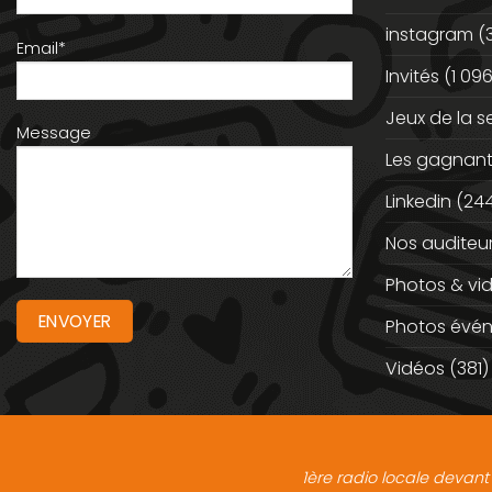
instagram
(
Email*
Invités
(1 096
Jeux de la 
Message
Les gagnan
Linkedin
(244
Nos auditeu
Photos & vi
Photos évé
Vidéos
(381)
1ère radio locale devant 