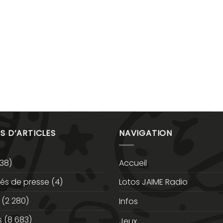
S D’ARTICLES
NAVIGATION
38)
Accueil
s de presse
(4)
Lotos JAIME Radio
(2 280)
Infos
s
(8 683)
Jeux