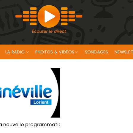
LA RADIO
PHOTOS & VIDÉOS
SONDAGES
NEWSLET
ent
a nouvelle programmation de la semaine au Cinéville de