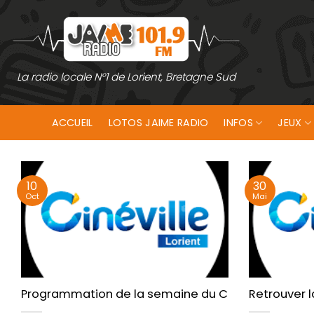
Passer
au
contenu
La radio locale N°1 de Lorient, Bretagne Sud
ACCUEIL
LOTOS JAIME RADIO
INFOS
JEUX
10
30
Oct
Mai
Programmation de la semaine du Cinéville de Lori
Retrouver l