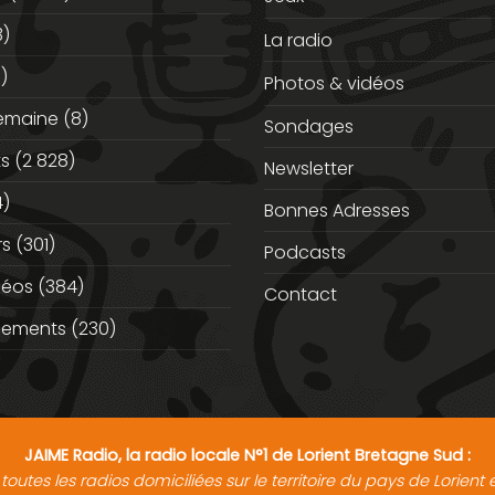
3)
La radio
)
Photos & vidéos
semaine
(8)
Sondages
ts
(2 828)
Newsletter
)
Bonnes Adresses
rs
(301)
Podcasts
déos
(384)
Contact
nements
(230)
JAIME Radio, la radio locale N°1 de Lorient Bretagne Sud :
toutes les radios domiciliées sur le territoire du pays de Lorien