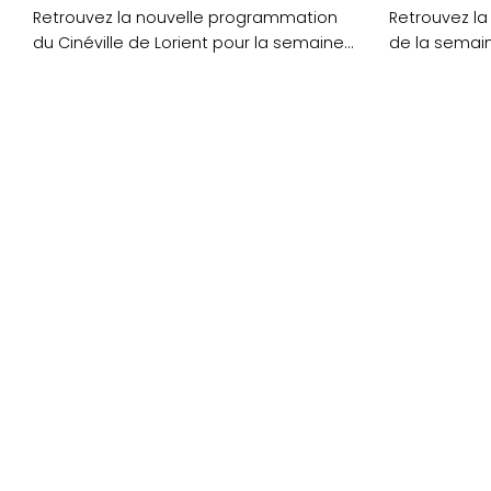
Retrouvez la nouvelle programmation
Retrouvez l
du Cinéville de Lorient pour la semaine
de la semain
du mercredi 11 au mardi 17 octobre....
partir du merc