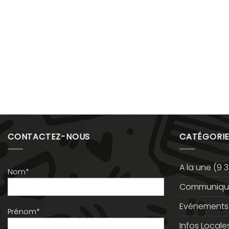
CONTACTEZ-NOUS
CATÉGORIE
A la une
(9 3
Nom*
Communiqué
Evénements
Prénom*
Infos Locale