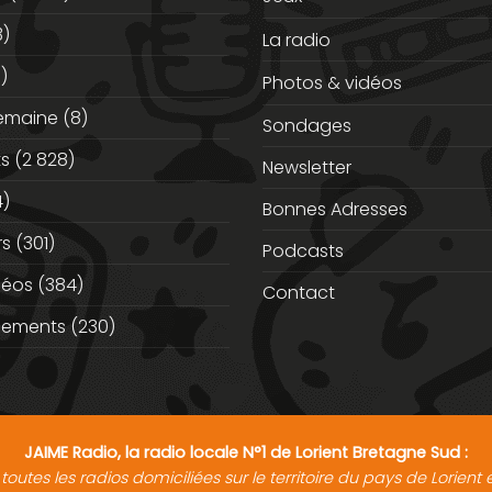
3)
La radio
)
Photos & vidéos
semaine
(8)
Sondages
ts
(2 828)
Newsletter
)
Bonnes Adresses
rs
(301)
Podcasts
déos
(384)
Contact
nements
(230)
JAIME Radio, la radio locale N°1 de Lorient Bretagne Sud :
toutes les radios domiciliées sur le territoire du pays de Lorien