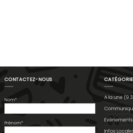
CONTACTEZ-NOUS
CATÉGORIE
A la une
(9 3
Nom*
Communiqué
Evénements
Prénom*
Infos Locale