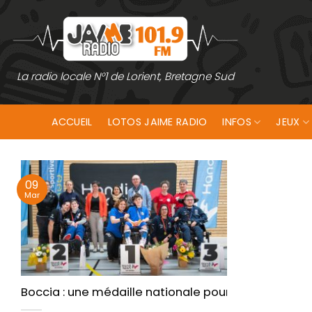
Passer
au
contenu
La radio locale N°1 de Lorient, Bretagne Sud
ACCUEIL
LOTOS JAIME RADIO
INFOS
JEUX
09
Mar
Boccia : une médaille nationale pour Lorient Handi