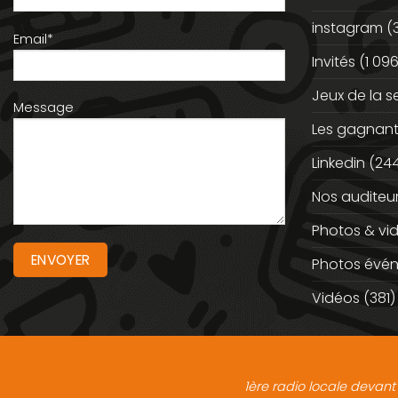
instagram
(
Email*
Invités
(1 096
Jeux de la 
Message
Les gagnan
Linkedin
(244
Nos auditeu
Photos & vi
Photos évé
Vidéos
(381)
1ère radio locale devant 