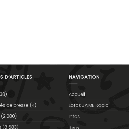
S D’ARTICLES
NAVIGATION
38)
Accueil
s de presse
(4)
Lotos JAIME Radio
(2 280)
Infos
s
(8 683)
Jeux