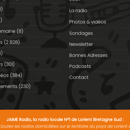
3)
La radio
)
Photos & vidéos
semaine
(8)
Sondages
ts
(2 828)
Newsletter
)
Bonnes Adresses
rs
(301)
Podcasts
déos
(384)
Contact
nements
(230)
JAIME Radio, la radio locale N°1 de Lorient Bretagne Sud :
toutes les radios domiciliées sur le territoire du pays de Lorien