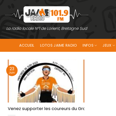
Passer
au
contenu
La radio locale N°1 de Lorient, Bretagne Sud
ACCUEIL
LOTOS JAIME RADIO
INFOS
JEUX
23
Juin
Venez supporter les coureurs du Grand Prix de Lane