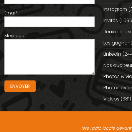
instagram
(
Email*
Invités
(1 096
Jeux de la 
Message
Les gagnan
Linkedin
(244
Nos auditeu
Photos & vi
Photos évé
Vidéos
(381)
1ère radio locale devant 