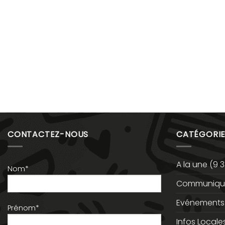
CONTACTEZ-NOUS
CATÉGORIE
A la une
(9 3
Nom*
Communiqué
Evénements
Prénom*
Infos Locale