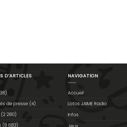
S D’ARTICLES
NAVIGATION
38)
Accueil
s de presse
(4)
Lotos JAIME Radio
(2 280)
Infos
s
(8 683)
Jeux