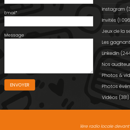
instagram
(
Email*
Invités
(1 096
Jeux de la 
Message
Les gagnan
Linkedin
(244
Nos auditeu
Photos & vi
Photos évé
Vidéos
(381)
1ère radio locale devant 