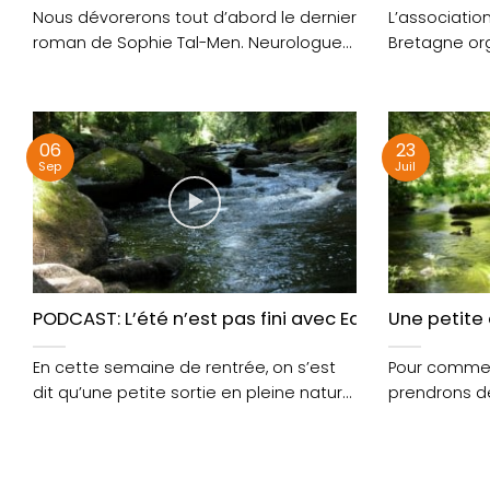
Nous dévorerons tout d’abord le dernier
L’association
roman de Sophie Tal-Men. Neurologue
Bretagne or
à l’hôpital de Lorient,....
temps fort a
06
23
Sep
Juil
PODCAST: L’été n’est pas fini avec Eau et Rivières 
Une petite 
En cette semaine de rentrée, on s’est
Pour commen
dit qu’une petite sortie en pleine nature
prendrons de
ne....
Marcel. Le ma