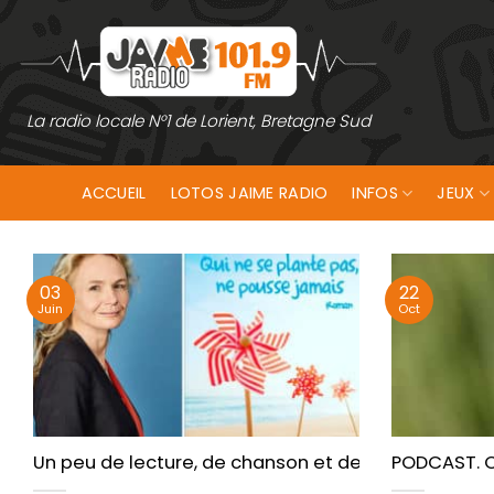
Passer
au
contenu
La radio locale N°1 de Lorient, Bretagne Sud
ACCUEIL
LOTOS JAIME RADIO
INFOS
JEUX
03
22
Juin
Oct
Un peu de lecture, de chanson et de biodiversité c
PODCAST. C