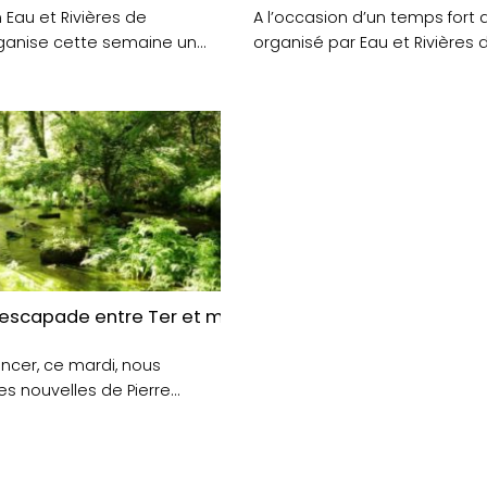
 Eau et Rivières de
A l’occasion d’un temps fort
ganise cette semaine un
organisé par Eau et Rivières 
utomnal autour des....
Bretagne, nous recevrons....
de Bretagne
escapade entre Ter et mer, cette semaine, sur JAIME R
cer, ce mardi, nous
s nouvelles de Pierre
rin-cinéaste est à....