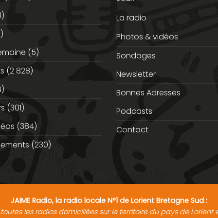
3)
La radio
)
Photos & vidéos
semaine
(5)
Sondages
ts
(2 828)
Newsletter
)
Bonnes Adresses
rs
(301)
Podcasts
déos
(384)
Contact
nements
(230)
JAIME Radio, la radio locale N°1 de Lorient Bretagne Sud :
toutes les radios domiciliées sur le territoire du pays de Lorien