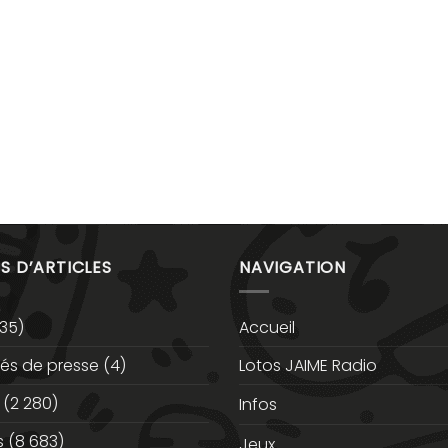
S D’ARTICLES
NAVIGATION
35)
Accueil
s de presse
(4)
Lotos JAIME Radio
(2 280)
Infos
s
(8 683)
Jeux