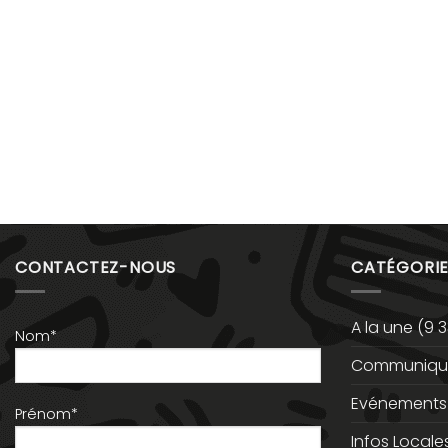
CONTACTEZ-NOUS
CATÉGORIE
A la une
(9 3
Nom*
Communiqué
Evénements
Prénom*
Infos Locale