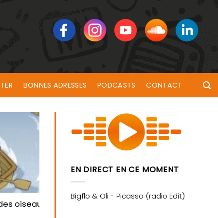
TER
BONNES ADRESSES
PODCASTS
CONTACT
EN DIRECT EN CE MOMENT
u et Rivières de Bretagne
des oiseaux, cette semaine dans Grand Large !