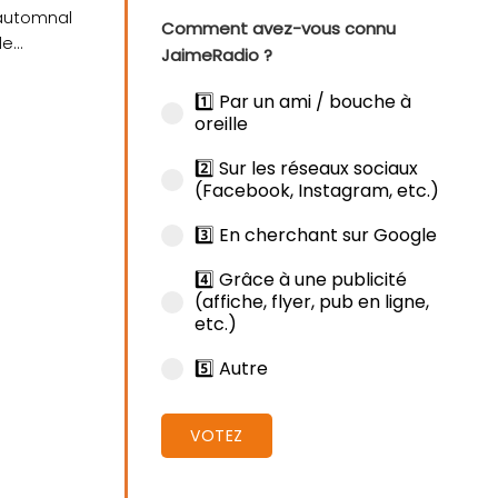
 automnal
Comment avez-vous connu
de
JaimeRadio ?
1️⃣ Par un ami / bouche à
oreille
2️⃣ Sur les réseaux sociaux
(Facebook, Instagram, etc.)
3️⃣ En cherchant sur Google
4️⃣ Grâce à une publicité
(affiche, flyer, pub en ligne,
etc.)
adio !
5️⃣ Autre
VOTEZ