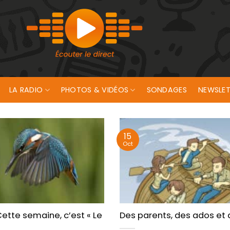
LA RADIO
PHOTOS & VIDÉOS
SONDAGES
NEWSLET
15
Oct
ette semaine, sur JAIME Radio !
ette semaine, c’est « Le Temps des Oiseaux », avec Ea
Des parents, des ados et 