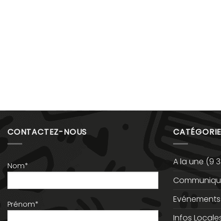
CONTACTEZ-NOUS
CATÉGORIE
A la une
(9 3
Nom*
Communiqué
Evénements
Prénom*
Infos Locale