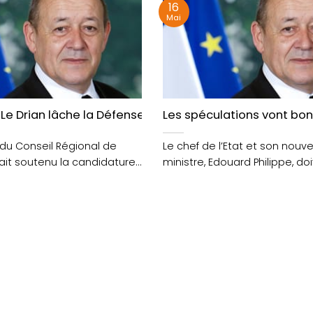
16
Mai
Grand Large
e Drian lâche la Défense mais reste ministre
Les spéculations vont bon 
 du Conseil Régional de
Le chef de l’Etat et son nouv
ait soutenu la candidature
ministre, Edouard Philippe, do
acron dès le....
annoncer d’ici demain la comp