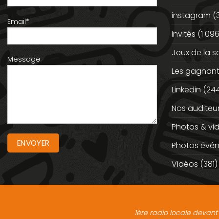
instagram
(
Email*
Invités
(1 096
Jeux de la 
Message
Les gagnan
Linkedin
(244
Nos auditeu
Photos & vi
Photos évé
Vidéos
(381)
1ère radio locale devant 