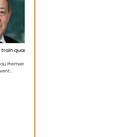
train quant à l’avenir de Jean-Yves Le Drian
eau Premier
ivent
osition....