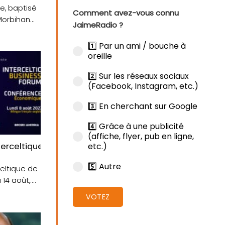
re, baptisé
Comment avez-vous connu
Morbihan
JaimeRadio ?
1️⃣ Par un ami / bouche à
oreille
2️⃣ Sur les réseaux sociaux
(Facebook, Instagram, etc.)
3️⃣ En cherchant sur Google
4️⃣ Grâce à une publicité
(affiche, flyer, pub en ligne,
etc.)
m Otmane
nterceltique de Lorient, l’Interceltic Business Forum p
5️⃣ Autre
celtique de
4 août,....
VOTEZ