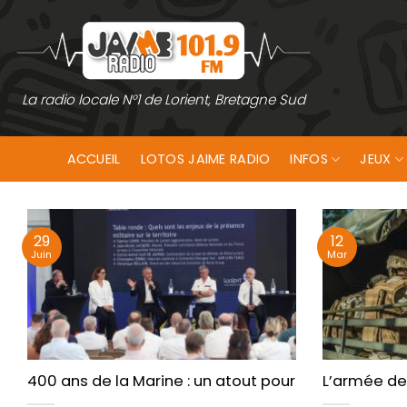
Passer
au
contenu
La radio locale N°1 de Lorient, Bretagne Sud
ACCUEIL
LOTOS JAIME RADIO
INFOS
JEUX
29
12
Juin
Mar
400 ans de la Marine : un atout pour Lorient
L’armée de 