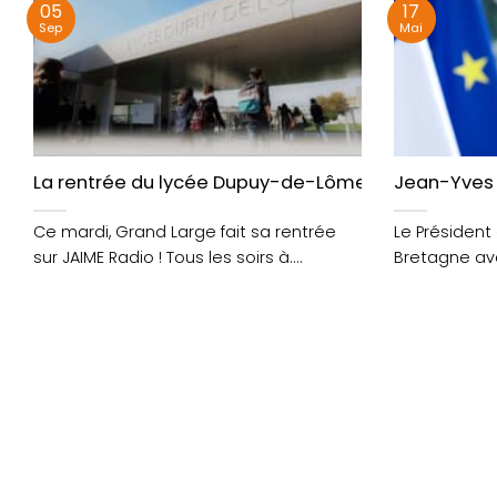
05
17
Sep
Mai
La rentrée du lycée Dupuy-de-Lôme, ce soir dans 
Jean-Yves L
Ce mardi, Grand Large fait sa rentrée
Le Président
sur JAIME Radio ! Tous les soirs à....
Bretagne av
d’Emmanuel M