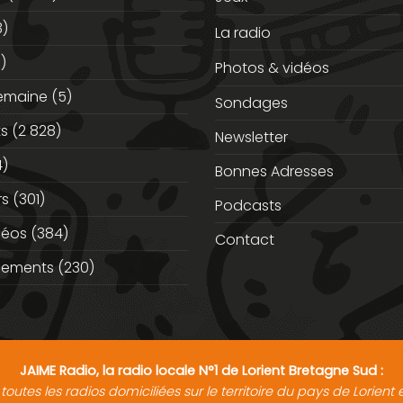
3)
La radio
)
Photos & vidéos
semaine
(5)
Sondages
ts
(2 828)
Newsletter
)
Bonnes Adresses
rs
(301)
Podcasts
déos
(384)
Contact
nements
(230)
JAIME Radio, la radio locale N°1 de Lorient Bretagne Sud :
toutes les radios domiciliées sur le territoire du pays de Lorien