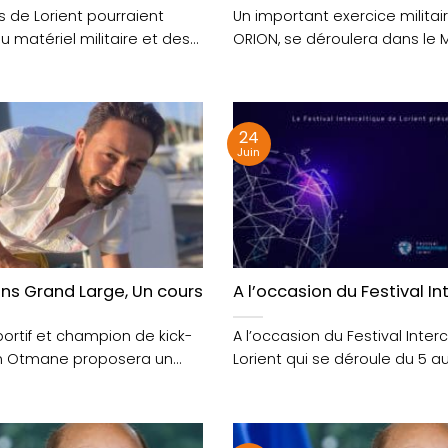
s de Lorient pourraient
Un important exercice militai
u matériel militaire et des
ORION, se déroulera dans le 
ntre-ville mercredi....
du dimanche 15 février....
24
Juin
 Lorient
ans Grand Large, Un cours de self-défense avec Kari
A l’occasion du Festival I
ortif et champion de kick-
A l’occasion du Festival Inter
im Otmane proposera un
Lorient qui se déroule du 5 au 1
-défense, le samedi....