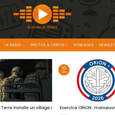
LA RADIO
PHOTOS & VIDÉOS
SONDAGES
NEWSLET
10
Fév
Terre installe un village militaire au cœur de Lorient
Exercice ORION : manœuvre