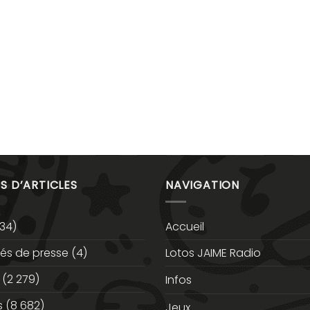
S D’ARTICLES
NAVIGATION
34)
Accueil
s de presse
(4)
Lotos JAIME Radio
(2 279)
Infos
s
(8 682)
Jeux