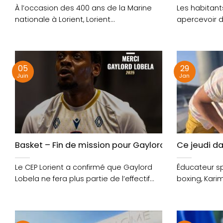
À l’occasion des 400 ans de la Marine
Les habitant
nationale à Lorient, Lorient
apercevoir d
Agglomération a organisé....
soldats en ce
05
29
Juin
Jan
Basket – Fin de mission pour Gaylord Lobela au CEP
Ce jeudi d
Le CEP Lorient a confirmé que Gaylord
Éducateur sp
Lobela ne fera plus partie de l’effectif
boxing, Kar
pour....
stage de self