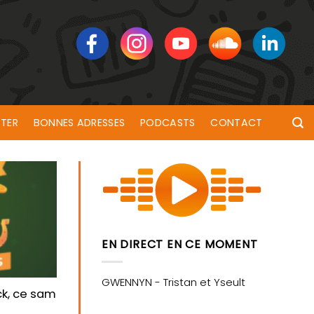
TER
BONNES ADRESSES
PODCASTS
CONTACT
EN DIRECT EN CE MOMENT
ck, ce samedi 12 mars cours de la Bôve à Lorient !