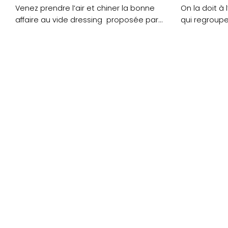
Venez prendre l’air et chiner la bonne
On la doit à
affaire au vide dressing proposée par
qui regroup
l’association des....
cours de....