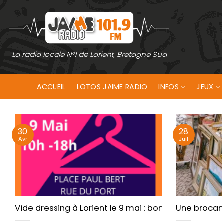
Passer
au
contenu
La radio locale N°1 de Lorient, Bretagne Sud
ACCUEIL
LOTOS JAIME RADIO
INFOS
JEUX
30
28
Avr
Juil
Vide dressing à Lorient le 9 mai : bonnes affaires 
Une brocant