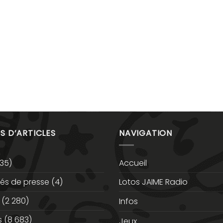
S D’ARTICLES
NAVIGATION
35)
Accueil
s de presse
(4)
Lotos JAIME Radio
(2 280)
Infos
s
(8 683)
Jeux