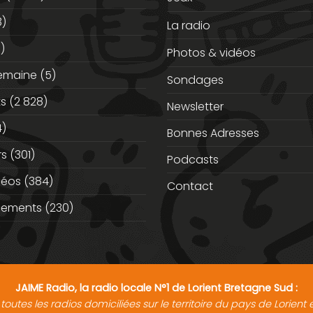
3)
La radio
)
Photos & vidéos
semaine
(5)
Sondages
ts
(2 828)
Newsletter
)
Bonnes Adresses
rs
(301)
Podcasts
déos
(384)
Contact
nements
(230)
JAIME Radio, la radio locale N°1 de Lorient Bretagne Sud :
toutes les radios domiciliées sur le territoire du pays de Lorien