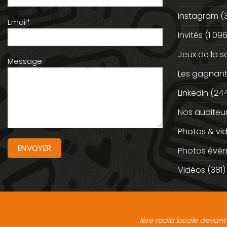
instagram
(
Email*
Invités
(1 096
Jeux de la 
Message
Les gagnan
Linkedin
(244
Nos auditeu
Photos & vi
Photos évé
Vidéos
(381)
1ère radio locale devant 