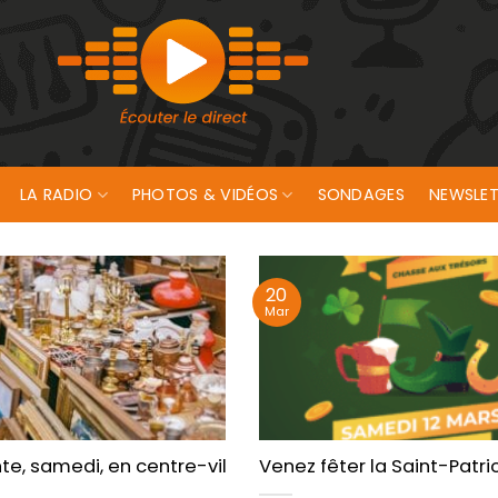
LA RADIO
PHOTOS & VIDÉOS
SONDAGES
NEWSLET
20
Mar
avec Bove and Co !
e, samedi, en centre-ville de Lorient
Venez fêter la Saint-Patri