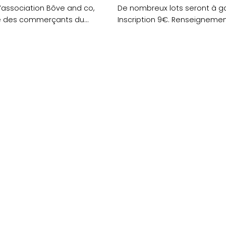
 l’association Bôve and co,
De nombreux lots seront à ga
e des commerçants du
Inscription 9€. Renseigneme
72 91 07....