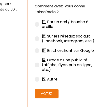
gner !
Comment avez-vous connu
nts au 06
JaimeRadio ?
1️⃣ Par un ami / bouche à
oreille
2️⃣ Sur les réseaux sociaux
(Facebook, Instagram, etc.)
3️⃣ En cherchant sur Google
4️⃣ Grâce à une publicité
(affiche, flyer, pub en ligne,
etc.)
5️⃣ Autre
VOTEZ