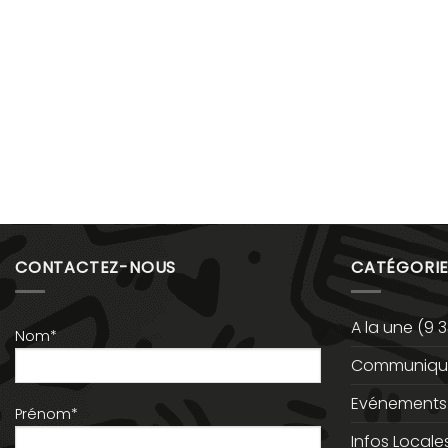
CONTACTEZ-NOUS
CATÉGORIE
A la une
(9 3
Nom*
Communiqué
Evénements
Prénom*
Infos Locale