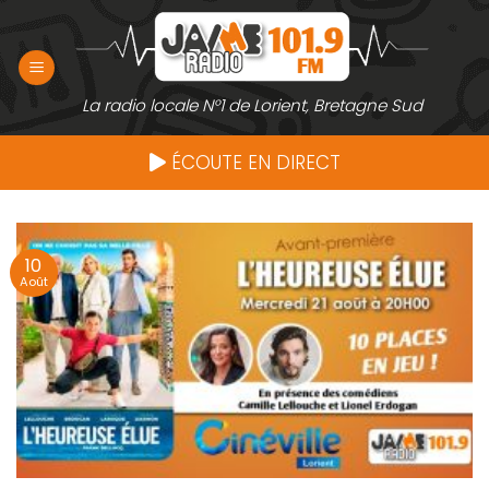
Passer
au
contenu
La radio locale N°1 de Lorient, Bretagne Sud
ÉCOUTE EN DIRECT
10
Août