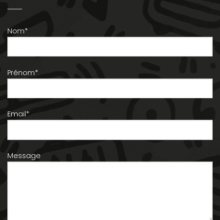
Nom*
Prénom*
Email*
Message