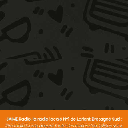
JAIME Radio, la radio locale N°1 de Lorient Bretagne Sud :
1ère radio locale devant toutes les radios domiciliées sur le