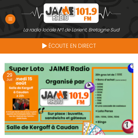
Passer
au
contenu
La radio locale N°1 de Lorient, Bretagne Sud
ÉCOUTE EN DIRECT
29
Juil