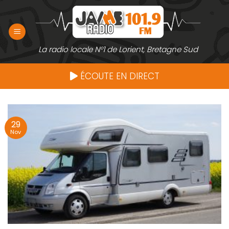
Passer
au
contenu
La radio locale N°1 de Lorient, Bretagne Sud
ÉCOUTE EN DIRECT
29
Nov