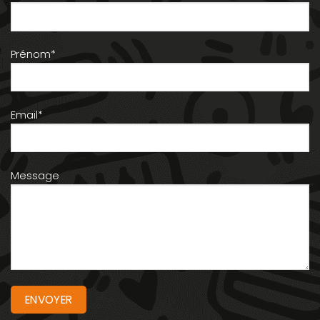
Prénom*
Email*
Message