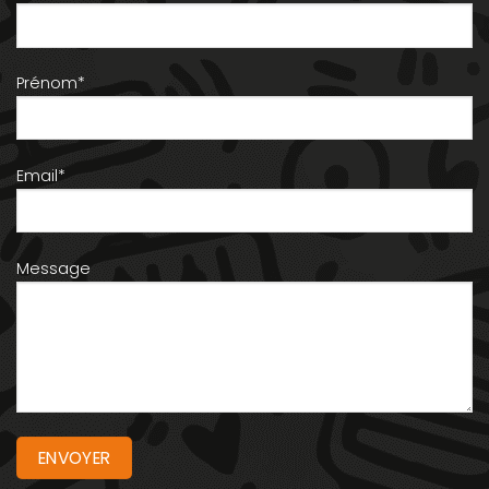
Prénom*
Email*
Message