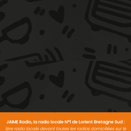
JAIME Radio, la radio locale N°1 de Lorient Bretagne Sud :
1ère radio locale devant toutes les radios domiciliées sur le