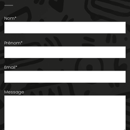
Nom*
Prénom*
Email*
Message