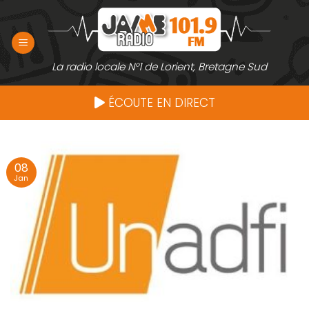
Passer
au
contenu
La radio locale N°1 de Lorient, Bretagne Sud
ÉCOUTE EN DIRECT
08
Jan