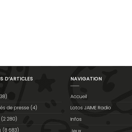
S D’ARTICLES
NAVIGATION
38)
Accueil
s de presse
(4)
Lotos JAIME Radio
(2 280)
Infos
s
(8 683)
Jeux