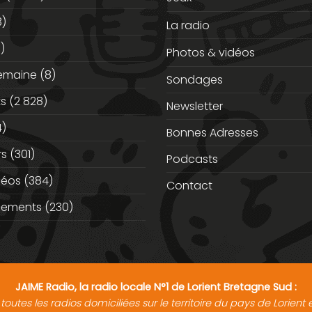
3)
La radio
)
Photos & vidéos
semaine
(8)
Sondages
ts
(2 828)
Newsletter
)
Bonnes Adresses
rs
(301)
Podcasts
déos
(384)
Contact
nements
(230)
JAIME Radio, la radio locale N°1 de Lorient Bretagne Sud :
toutes les radios domiciliées sur le territoire du pays de Lorien