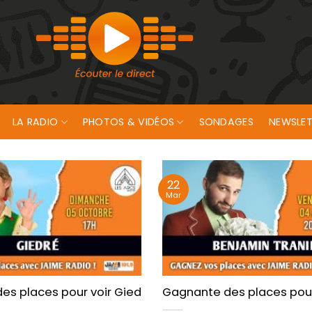
LA RADIO
PHOTOS & VIDÉOS
SONDAGES
NEWSLET
22
Mar
s de Quéven !
es places pour voir GiedRé aux Arcs de Quéven !
Gagnante des places pour