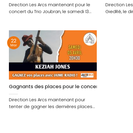
Direction Les Arcs maintenant pour le
Direction Le
concert du Trio Joubran, le samedi 13
GiedRé, le d
décembre à....
à....
22
Mar
Gagnants des places pour le concert de Keziah Jo
Direction Les Arcs maintenant pour
tenter de gagner les dernières places
pour le spectacle de....