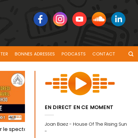
TER
BONNES ADRESSES
PODCASTS
CONTACT
EN DIRECT EN CE MOMENT
 le spectacle de Benjamin Tranié aux Arcs de Quéven 