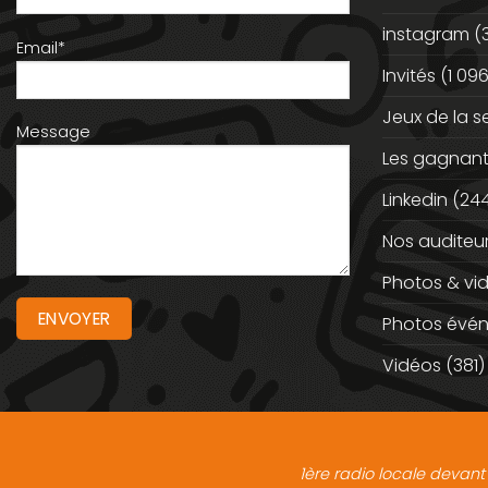
instagram
(
Email*
Invités
(1 096
Jeux de la 
Message
Les gagnan
Linkedin
(244
Nos auditeu
Photos & vi
Photos évé
Vidéos
(381)
1ère radio locale devant 