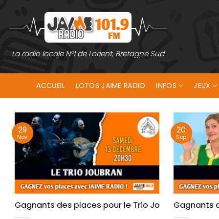
Passer
au
contenu
La radio locale N°1 de Lorient, Bretagne Sud
ACCUEIL
LOTOS JAIME RADIO
INFOS
JEUX
29
20
Nov
Sep
Gagnants des places pour le Trio Joubran aux Arc
Gagnants d