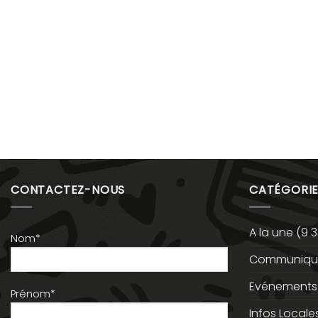
CONTACTEZ-NOUS
CATÉGORIE
A la une
(9 3
Nom*
Communiqué
Evénements
Prénom*
Infos Locale