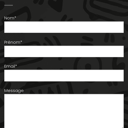
Nom*
Prénom*
Email*
Message