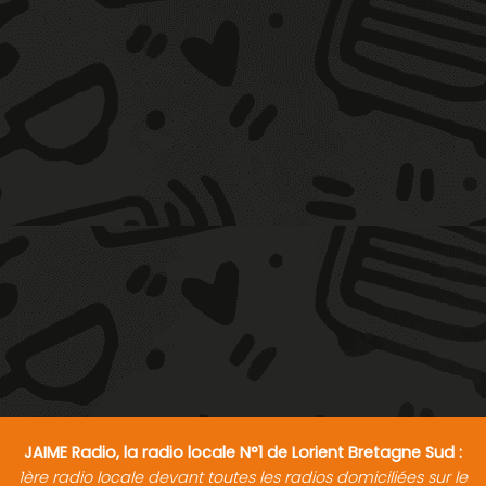
JAIME Radio, la radio locale N°1 de Lorient Bretagne Sud :
1ère radio locale devant toutes les radios domiciliées sur le