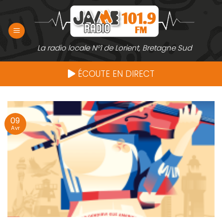
Passer
au
contenu
La radio locale N°1 de Lorient, Bretagne Sud
ÉCOUTE EN DIRECT
09
Avr