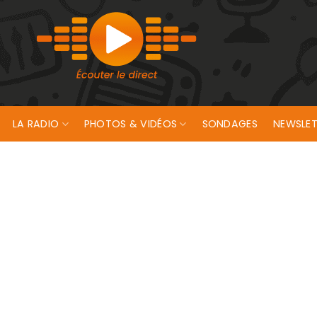
LA RADIO
PHOTOS & VIDÉOS
SONDAGES
NEWSLET
 “Délocalisés” au Méga CGR de Lanester !