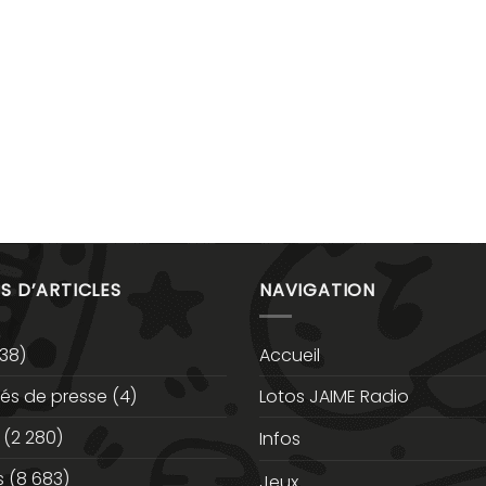
S D’ARTICLES
NAVIGATION
38)
Accueil
s de presse
(4)
Lotos JAIME Radio
(2 280)
Infos
s
(8 683)
Jeux