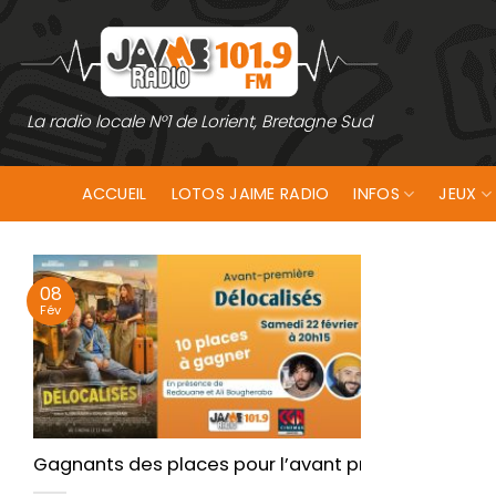
Passer
au
contenu
La radio locale N°1 de Lorient, Bretagne Sud
ACCUEIL
LOTOS JAIME RADIO
INFOS
JEUX
08
Fév
Gagnants des places pour l’avant première du film