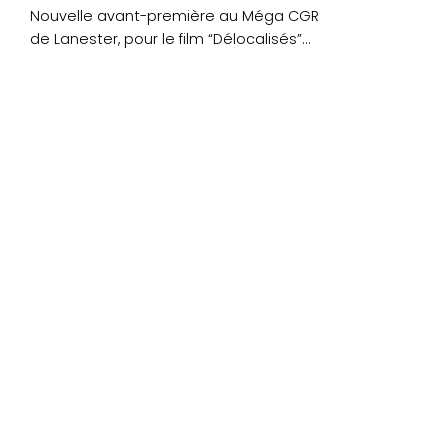
Nouvelle avant-première au Méga CGR
de Lanester, pour le film “Délocalisés”
réalisé par Redouane et....