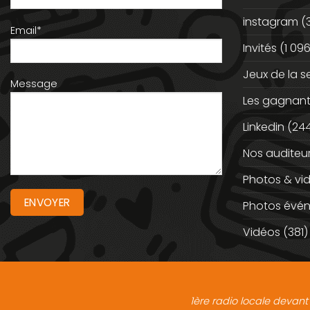
instagram
(
Email*
Invités
(1 096
Jeux de la 
Message
Les gagnan
Linkedin
(244
Nos auditeu
Photos & vi
Photos évé
Vidéos
(381)
1ère radio locale devant 