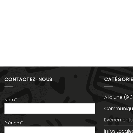
CONTACTEZ-NOUS
CATÉGORIE
A la une
(9 3
Nom*
Communiqué
Evénements
Prénom*
Infos Locale