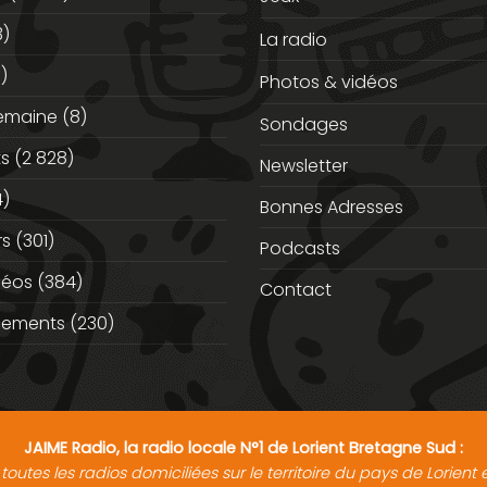
3)
La radio
)
Photos & vidéos
semaine
(8)
Sondages
ts
(2 828)
Newsletter
)
Bonnes Adresses
rs
(301)
Podcasts
déos
(384)
Contact
nements
(230)
JAIME Radio, la radio locale N°1 de Lorient Bretagne Sud :
toutes les radios domiciliées sur le territoire du pays de Lorien